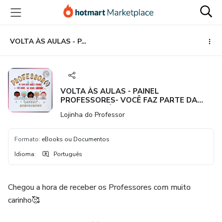
Ir
Ir
Ir
para
para
para
o
o
o
conteúdo
pagamento
rodapé
VOLTA ÀS AULAS - PAINEL PROFESSORES- VOCÊ FAZ PARTE DA NOSSA HISTÓRIA
principal
VOLTA ÀS AULAS - PAINEL
PROFESSORES- VOCÊ FAZ PARTE DA
NOSSA HISTÓRIA
Lojinha do Professor
Formato
:
eBooks ou Documentos
Idioma
:
Português
Chegou a hora de receber os Professores com muito
carinho🥰