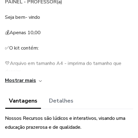
PAINEL - PROFESSOR(a)
Seja bem- vindo
💰Apenas 10,00
✅O kit contém:
💛Arquivo em tamanho A4 - imprima do tamanho que
desejar
Mostrar mais
💜Arquivo ampliado para montar o painel ;
Vantagens
Detalhes
💛Título grande:tema lápis
❤️Frase:tema-maçã
Nossos Recursos são lúdicos e interativos, visando uma
educação prazerosa e de qualidade.
🤎Diversos elementos decorativos