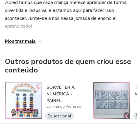
Acreditamos que cada criança merece aprender de forma
divertida e inclusiva, e estamos aqui para fazer isso
acontecer. Junte-se a nós nessa jornada de ensino e
aprendizado!
Mostrar mais
Aviso Importante
🚫 Proibido:
Outros produtos de quem criou esse
conteúdo
❌Criar páginas ou grupos com o mesmo Lojinhado
Professor;
SORVETERIA
NUMÉRICA -
❌ Qualquer prática de SPAM.
PAINEL-
L
Lojinha do Professor
MATEMÁTICA
❌ Anúncios com promessas falsas ou exageradas.
Educacional
❌ Se passar por produtor do material.