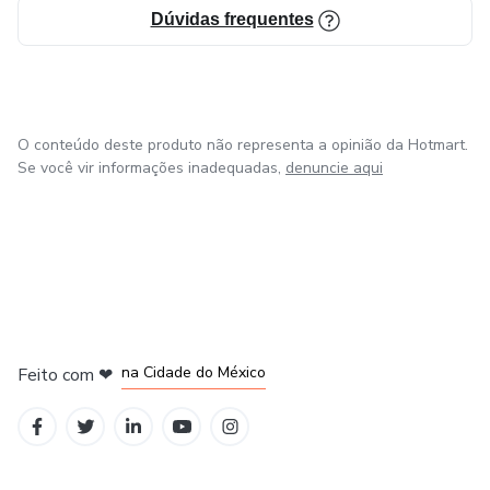
Dúvidas frequentes
O conteúdo deste produto não representa a opinião da Hotmart.
Se você vir informações inadequadas,
denuncie aqui
em Bogotá
em Amsterdam
em Madrid
na Cidade do México
Feito com
❤
em Belo Horizonte