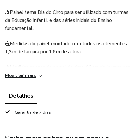
🎪Painel tema Dia do Circo para ser utilizado com turmas
da Educação Infantil e das séries iniciais do Ensino
fundamental.
🎪Medidas do painel montado com todos os elementos:
1,3m de largura por 1,6m de altura.
🎪Medidas apenas do painel do circo: 93cm de largura por
1,1m de altura.
Mostrar mais
🎪Para deixar o painel estruturado utilizamos uma placa de
Detalhes
papelão de 1m x 1,2m.
Garantia de 7 dias
O material vai em PDF pronto para impressão, não
editável.