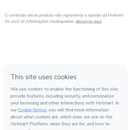
O conteúdo deste produto não representa a opinião da Hotmart.
Se você vir informações inadequadas,
denuncie aqui
em Amsterdam
em Madrid
em Bogotá
Feito com
❤
em Belo Horizonte
na Cidade do México
Conheça a Hotmart
Idioma