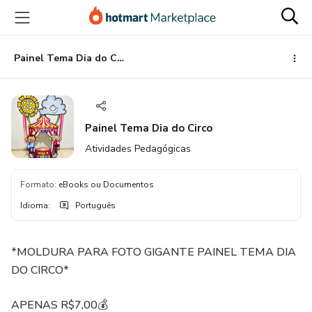
Ir
Ir
Ir
para
para
para
o
o
o
conteúdo
pagamento
rodapé
Painel Tema Dia do Circo
principal
Painel Tema Dia do Circo
Atividades Pedagógicas
Formato
:
eBooks ou Documentos
Idioma
:
Português
*MOLDURA PARA FOTO GIGANTE PAINEL TEMA DIA
DO CIRCO*
APENAS R$7,00💰