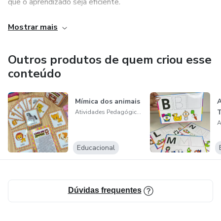
que o aprendizado seja eficiente.
Aulas mais envolventes e crianças mais incentivadas a
Mostrar mais
aprender e participar.
Outros produtos de quem criou esse
Facilitando o trabalho do professor todos os dias.
conteúdo
Minimizando seu tempo no momento de preparar a sua
aula.
Mímica dos animais
Atividades Pedagógicas
Obrigada! Volte sempre!
Educacional
Dúvidas frequentes