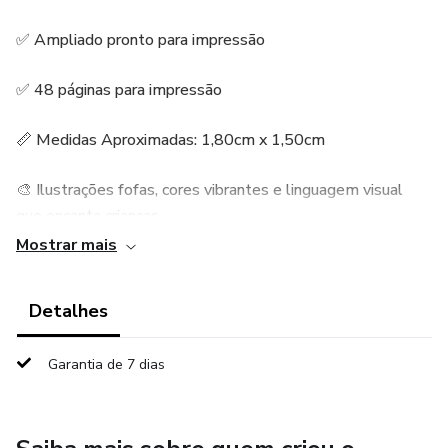
✅ Ampliado pronto para impressão
✅ 48 páginas para impressão
📏 Medidas Aproximadas: 1,80cm x 1,50cm
🎨 Ilustrações fofas, cores vibrantes e linguagem visual
que encanta crianças
Mostrar mais
🏫 Ideal para Educação Infantil e Ensino Fundamental I
Detalhes
Material digital em formato PDF, pronto para impressão.
Cód. 01181
Garantia de 7 dias