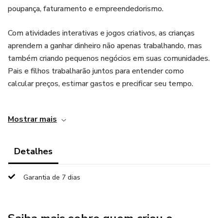
poupança, faturamento e empreendedorismo.
Com atividades interativas e jogos criativos, as crianças
aprendem a ganhar dinheiro não apenas trabalhando, mas
também criando pequenos negócios em suas comunidades.
Pais e filhos trabalharão juntos para entender como
calcular preços, estimar gastos e precificar seu tempo.
"Pais e Filhos Ricos" é mais do que um livro sobre finanças;
Mostrar mais
é uma oportunidade de construir uma base sólida para o
futuro financeiro das crianças enquanto desfrutam de
momentos juntos.
Detalhes
Garantia de 7 dias