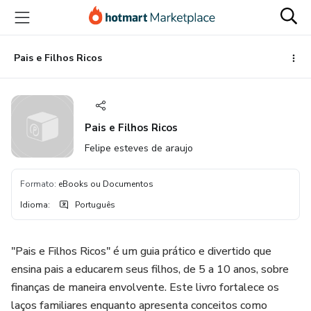
Ir
Ir
Ir
para
para
para
o
o
o
conteúdo
pagamento
rodapé
Pais e Filhos Ricos
principal
Pais e Filhos Ricos
Felipe esteves de araujo
Formato
:
eBooks ou Documentos
Idioma
:
Português
"Pais e Filhos Ricos" é um guia prático e divertido que
ensina pais a educarem seus filhos, de 5 a 10 anos, sobre
finanças de maneira envolvente. Este livro fortalece os
laços familiares enquanto apresenta conceitos como