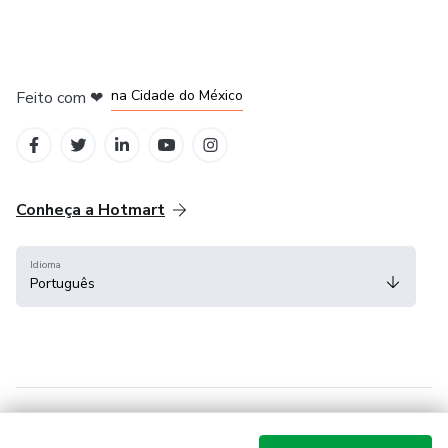
em Bogotá
em Amsterdam
em Madrid
na Cidade do México
Feito com
❤
em Belo Horizonte
Conheça a Hotmart
Idioma
Português
Central de ajuda
Termos
Privacidade
Cookies