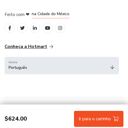
em Bogotá
em Amsterdam
em Madrid
na Cidade do México
Feito com
❤
em Belo Horizonte
Conheça a Hotmart
Idioma
Português
Central de ajuda
Termos
Privacidade
Cookies
$624.00
Ir para o carrinho
Hotmart — 2011-2026 © Todos os direitos reservados.