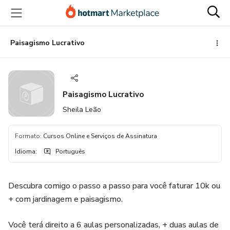
Ir
Ir
Ir
para
para
para
o
o
o
conteúdo
pagamento
rodapé
Paisagismo Lucrativo
principal
Paisagismo Lucrativo
Sheila Leão
Formato
:
Cursos Online e Serviços de Assinatura
Idioma
:
Português
Descubra comigo o passo a passo para você faturar 10k ou
+ com jardinagem e paisagismo.
Você terá direito a 6 aulas personalizadas, + duas aulas de