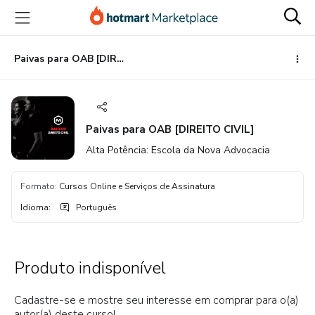
Ir
Ir
Ir
para
para
para
o
o
o
conteúdo
pagamento
rodapé
Paivas para OAB [DIREITO CIVIL]
principal
Paivas para OAB [DIREITO CIVIL]
Alta Potência: Escola da Nova Advocacia
Formato
:
Cursos Online e Serviços de Assinatura
Idioma
:
Português
Produto indisponível
Cadastre-se e mostre seu interesse em comprar para o(a)
autor(a) deste curso!