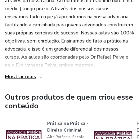
através da nossa ajuda. Acreditamos no trabalho duro e no
médio | longo prazo. Através dos nossos cursos,
ensinamos tudo o que já aprendemos na nossa advocacia,
facilitando a caminhada para jovens advogados construírem
suas próprias carreiras de sucesso. Nossas aulas são 100%
objetivas, sem enrolação. Ensinamos de fato a prática na
advocacia, e isso é um grande diferencial dos nossos
cursos. As aulas são coordenadas pelo Dr Rafael Paiva e
pela Dra Vanessa Paiva, ambos mestres ...
Mostrar mais
Outros produtos de quem criou esse
conteúdo
Prática na Prática -
P
Direito Criminal
E
C
Alta Potência: Escola da Nova Advocacia