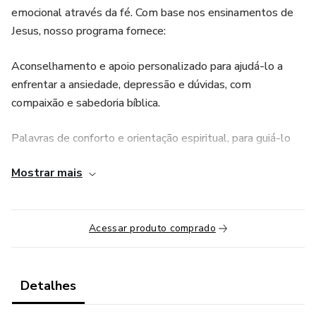
emocional através da fé. Com base nos ensinamentos de
Jesus, nosso programa fornece:
Aconselhamento e apoio personalizado para ajudá-lo a
enfrentar a ansiedade, depressão e dúvidas, com
compaixão e sabedoria bíblica.
Palavras de conforto e orientação espiritual, para guiá-lo
nos momentos difíceis e renovar sua esperança em um
Mostrar mais
futuro melhor.
Orações e reflexões diárias, pensadas para fortalecer seu
espírito e proporcionar paz.
Acessar produto comprado
Experimente a paz que vem de um caminho guiado pela fé
cristã. Vamos caminhar juntos e encontrar a luz nos
Detalhes
desafios da vida.