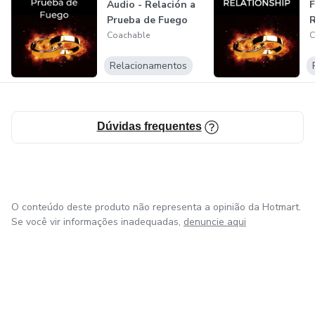
Audio - Relación a
F
Prueba de Fuego
R
Coachable
C
Relacionamentos
Dúvidas frequentes
O conteúdo deste produto não representa a opinião da Hotmart.
Se você vir informações inadequadas,
denuncie aqui