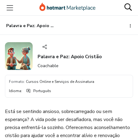
Ir
Ir
Ir
para
para
para
o
o
o
conteúdo
pagamento
rodapé
Palavra e Paz: Apoio Cristão
principal
Palavra e Paz: Apoio Cristão
Coachable
Formato
:
Cursos Online e Serviços de Assinatura
Idioma
:
Português
Está se sentindo ansioso, sobrecarregado ou sem
esperança? A vida pode ser desafiadora, mas você não
precisa enfrentá-la sozinho. Oferecemos aconselhamento
cristão para ajudar você a encontrar alívio e renovação