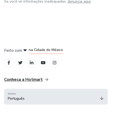
Se você vir informações inadequadas,
denuncie aqui
em Bogotá
em Amsterdam
em Madrid
na Cidade do México
Feito com
❤
em Belo Horizonte
Conheça a Hotmart
Idioma
Português