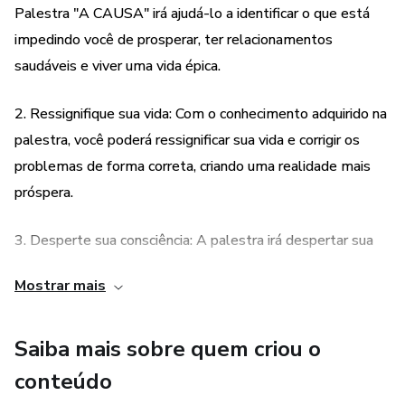
Palestra "A CAUSA" irá ajudá-lo a identificar o que está
impedindo você de prosperar, ter relacionamentos
saudáveis e viver uma vida épica.
2. Ressignifique sua vida: Com o conhecimento adquirido na
palestra, você poderá ressignificar sua vida e corrigir os
problemas de forma correta, criando uma realidade mais
próspera.
3. Desperte sua consciência: A palestra irá despertar sua
consciência para o real motivo dos sintomas de sua vida
Mostrar mais
atual, permitindo que você entenda melhor suas escolhas
e ações.
Saiba mais sobre quem criou o
4. Acesso fácil e conveniente: A Palestra "A CAUSA"
conteúdo
estará disponível online, permitindo que você assista de