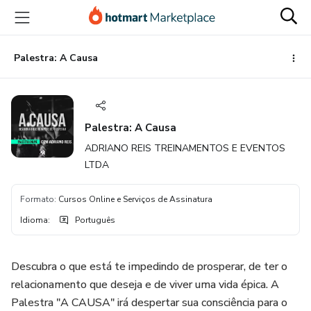
Ir
Ir
Ir
para
para
para
o
o
o
conteúdo
pagamento
rodapé
Palestra: A Causa
principal
Palestra: A Causa
ADRIANO REIS TREINAMENTOS E EVENTOS
LTDA
Formato
:
Cursos Online e Serviços de Assinatura
Idioma
:
Português
Descubra o que está te impedindo de prosperar, de ter o
relacionamento que deseja e de viver uma vida épica. A
Palestra "A CAUSA" irá despertar sua consciência para o