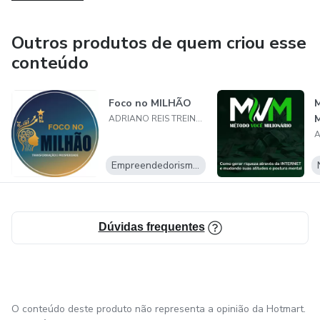
de 50 Mil Inscritos.
Outros produtos de quem criou esse
conteúdo
Foco no MILHÃO
M
ADRIANO REIS TREINAMENTOS E EVENTOS LTDA
Empreendedorismo Digital
Dúvidas frequentes
O conteúdo deste produto não representa a opinião da Hotmart.