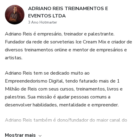
qualquer lugar e a qualquer hora, sem precisar se deslocar
ADRIANO REIS TREINAMENTOS E
ou perder tempo em deslocamentos.
EVENTOS LTDA
3 Ano Hotmarter
Adriano Reis é empresário, treinador e palestrante.
Fundador da rede de sorveterias Ice Cream Mix e criador de
diversos treinamentos online e mentor de empresários e
artistas.
Adriano Reis tem se dedicado muito ao
Empreendedorismo Digital, tendo faturado mais de 1
Milhão de Reis com seus cursos, treinamentos, livros e
palestras. Sua missão é ajudar pessoas comuns a
desenvolver habilidades, mentalidade e empreender.
Adriano Reis também é dono/fundador do maior canal do
Brasil sobre o mercado de Sorvete Expresso no Youtube,
Mostrar mais
como mais de 5 MILHÕES DE VISUALIZAÇÕES e mais