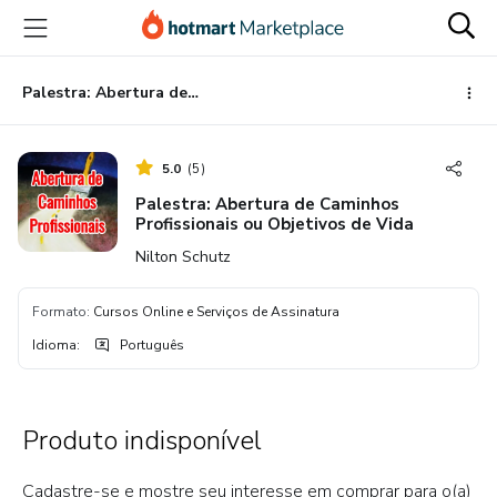
Ir
Ir
Ir
para
para
para
o
o
o
conteúdo
pagamento
rodapé
Palestra: Abertura de Caminhos Profissionais ou Objetivos de Vida
principal
5.0
(
5
)
Palestra: Abertura de Caminhos
Profissionais ou Objetivos de Vida
Nilton Schutz
Formato
:
Cursos Online e Serviços de Assinatura
Idioma
:
Português
Produto indisponível
Cadastre-se e mostre seu interesse em comprar para o(a)