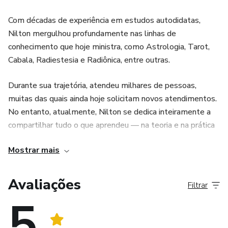
Com décadas de experiência em estudos autodidatas,
Nilton mergulhou profundamente nas linhas de
conhecimento que hoje ministra, como Astrologia, Tarot,
Cabala, Radiestesia e Radiônica, entre outras.
Durante sua trajetória, atendeu milhares de pessoas,
muitas das quais ainda hoje solicitam novos atendimentos.
No entanto, atualmente, Nilton se dedica inteiramente a
compartilhar tudo o que aprendeu — na teoria e na prática
— por meio de seus cursos e palestras, principalmente no
Mostrar mais
formato online, onde desenvolveu uma metodologia
própria de ensino com foco em levar o estudante à
aplicação prática do que aprende.
Avaliações
Filtrar
5
Sua missão é conscientizar as pessoas para que saibam
viver o conhecimento no cotidiano, transformando teoria