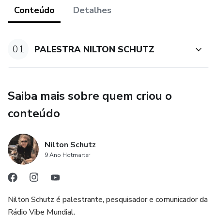
Astrologia.
Conteúdo
Detalhes
* As palestras completas tem duração média de 1h45 a
2h.
01
PALESTRA NILTON SCHUTZ
* O prazo de acesso a palestra é de 365 dias.
*É necessário ter conexão com a internet para assistir a
Saiba mais sobre quem criou o
palestra. Não é possível fazer download dos vídeos.
conteúdo
Nilton Schutz
9 Ano Hotmarter
Nilton Schutz é palestrante, pesquisador e comunicador da
Rádio Vibe Mundial.