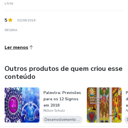
LIVIA
5
02/06/2018
REGINA
Ler menos
Outros produtos de quem criou esse
conteúdo
Palestra: Previsões
P
para os 12 Signos
d
em 2018
a
Nilton Schutz
N
s
Desenvolvimento Pessoal