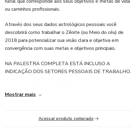
natal que corresponde aos seus objetivos e metas de vida
ou caminhos profissionais.
Através dos seus dados astrológicos pessoais você
descobrirá como trabalhar o Zênite (ou Meio do céu) de
2018 para potencializar sua visão clara e objetiva em
convergência com suas metas e objetivos principais.
NA PALESTRA COMPLETA ESTÁ INCLUSO A
INDICAÇÃO DOS SETORES PESSOAIS DE TRABALHO.
--PARA SABER OS SETORES DO SEU MAPA ASTRAL,
Mostrar mais
APÓS ADQUIRIR A PALESTRA ENVIE UM E-MAIL
PARA : suporte@niltonschutz.com.br e informe seus
dados de nascimento:
Dia/Mês/Ano/Horário/Local(Cidade/Estado/País).
Acessar produto comprado
OBS: Não é necessário nenhum conhecimento anterior em