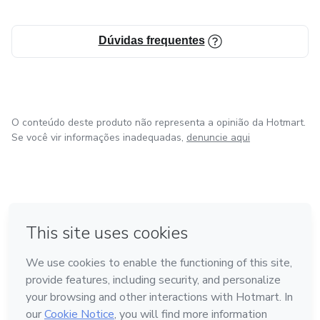
Dúvidas frequentes
O conteúdo deste produto não representa a opinião da Hotmart.
Se você vir informações inadequadas,
denuncie aqui
em Bogotá
em Amsterdam
em Madrid
na Cidade do México
Feito com
❤
em Belo Horizonte