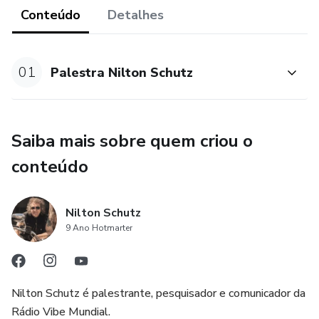
MAIL PARA : suporte@niltonschutz.com.br e informe seus
Conteúdo
Detalhes
dados de nascimento:
Dia/Mês/Ano/Horário/Local(Cidade/Estado/País)
01
Palestra Nilton Schutz
Saiba mais sobre quem criou o
conteúdo
Nilton Schutz
9 Ano Hotmarter
Nilton Schutz é palestrante, pesquisador e comunicador da
Rádio Vibe Mundial.