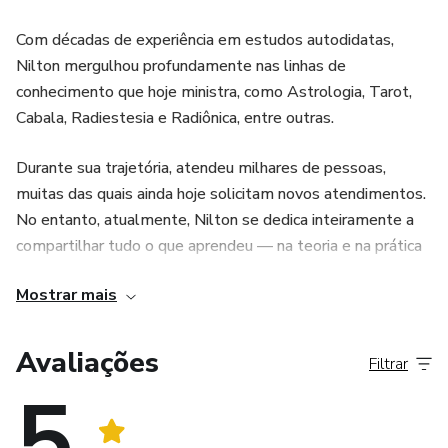
Com décadas de experiência em estudos autodidatas,
Nilton mergulhou profundamente nas linhas de
conhecimento que hoje ministra, como Astrologia, Tarot,
Cabala, Radiestesia e Radiônica, entre outras.
Durante sua trajetória, atendeu milhares de pessoas,
muitas das quais ainda hoje solicitam novos atendimentos.
No entanto, atualmente, Nilton se dedica inteiramente a
compartilhar tudo o que aprendeu — na teoria e na prática
— por meio de seus cursos e palestras, principalmente no
Mostrar mais
formato online, onde desenvolveu uma metodologia
própria de ensino com foco em levar o estudante à
aplicação prática do que aprende.
Avaliações
Filtrar
5
Sua missão é conscientizar as pessoas para que saibam
viver o conhecimento no cotidiano, transformando teoria