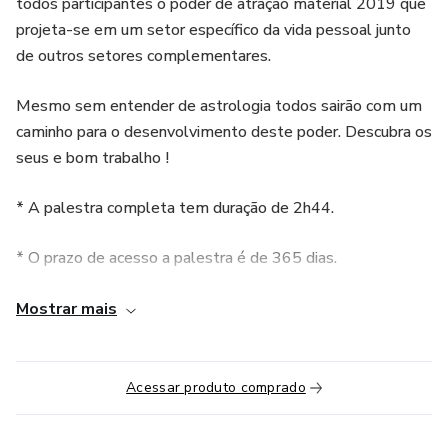
todos participantes o poder de atração material 2019 que
projeta-se em um setor específico da vida pessoal junto
de outros setores complementares.
Mesmo sem entender de astrologia todos sairão com um
caminho para o desenvolvimento deste poder. Descubra os
seus e bom trabalho !
* A palestra completa tem duração de 2h44.
* O prazo de acesso a palestra é de 365 dias.
* É necessário ter conexão com a internet para assistir a
Mostrar mais
palestra. Não é possível fazer download dos vídeos.
OBS: PARA SABER OS SETORES TRABALHADOS
Acessar produto comprado
NESTA PALESTRA COM BASE NO SEU MAPA
ASTRAL, APÓS ADQUIRIR A PALESTRA ENVIE UM E-