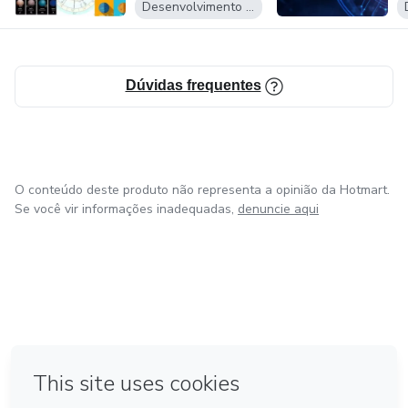
Desenvolvimento Pessoal
Dúvidas frequentes
O conteúdo deste produto não representa a opinião da Hotmart.
Se você vir informações inadequadas,
denuncie aqui
em Amsterdam
em Madrid
em Bogotá
Feito com
❤
em Belo Horizonte
na Cidade do México