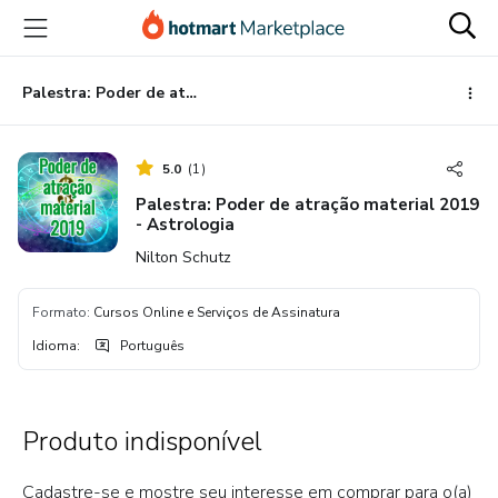
Ir
Ir
Ir
para
para
para
o
o
o
conteúdo
pagamento
rodapé
Palestra: Poder de atração material 2019 - Astrologia
principal
5.0
(
1
)
Palestra: Poder de atração material 2019
- Astrologia
Nilton Schutz
Formato
:
Cursos Online e Serviços de Assinatura
Idioma
:
Português
Produto indisponível
Cadastre-se e mostre seu interesse em comprar para o(a)