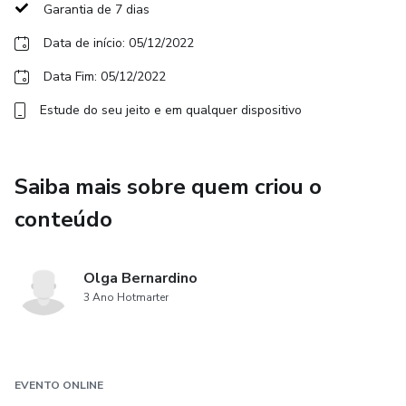
Garantia de 7 dias
De preferência use computador ou notebook.
Data de início: 05/12/2022
Data Fim: 05/12/2022
Se for usar o celular, ele precisa estar em um suporte.
Estude do seu jeito e em qualquer dispositivo
Esteja em lugar iluminado, sem barulhos.
Ter fone de ouvidos, caso seja necessário.
Saiba mais sobre quem criou o
conteúdo
Tanto online como presencial as inscrições devem ser
feitas antecipadamente no dia não haverá inscrições
Olga Bernardino
3 Ano Hotmarter
EVENTO ONLINE