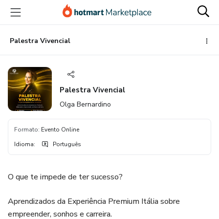
Ir
Ir
Ir
para
para
para
o
o
o
conteúdo
pagamento
rodapé
Palestra Vivencial
principal
Palestra Vivencial
Olga Bernardino
Formato
:
Evento Online
Idioma
:
Português
O que te impede de ter sucesso?
Aprendizados da Experiência Premium Itália sobre
empreender, sonhos e carreira.