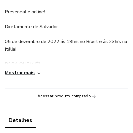
Presencial e online!
Diretamente de Salvador
05 de dezembro de 2022 ás 19hrs no Brasil e ás 23hrs na
Itália!
PARA QUEM É?
Mostrar mais
Quem tem com foco Ser Melhor e entender os motivos
dos bloqueios que te impedem de ter sucesso
Acessar produto comprado
Duração da Palestra até 1h30.
*COMO FUNCIONA Para quem vai fazer online *
Detalhes
Pelo ferramenta Zoom.