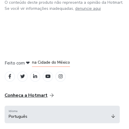
O conteúdo deste produto não representa a opinião da Hotmart.
Se você vir informações inadequadas,
denuncie aqui
em Bogotá
em Amsterdam
em Madrid
na Cidade do México
Feito com
❤
em Belo Horizonte
Conheça a Hotmart
Idioma
Português