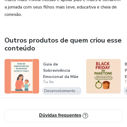
a jornada com seus filhos mais leve, educativa e cheia de
conexão.
Outros produtos de quem criou esse
conteúdo
Guia de
B
Sobrevivência
Emocional da Mãe
E
Tia Ste
T
em Viagem
V
Desenvolvimento Pessoal
Dúvidas frequentes