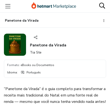
Ir
Ir
Ir
para
para
para
o
o
o
conteúdo
pagamento
rodapé
Panetone da Virada
principal
Panetone da Virada
Tia Ste
Formato
:
eBooks ou Documentos
Idioma
:
Português
“Panetone da Virada” é o guia completo para transformar a
receita mais tradicional do Natal em uma fonte real de
renda — mesmo que você nunca tenha vendido nada antes!