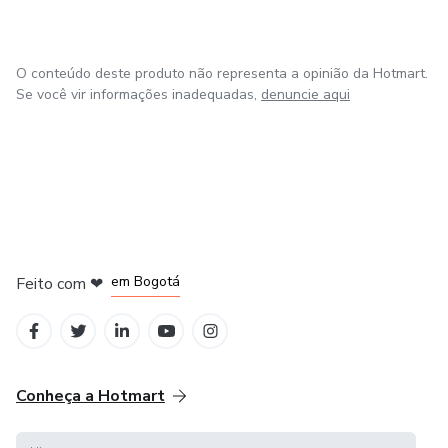
O conteúdo deste produto não representa a opinião da Hotmart.
Se você vir informações inadequadas,
denuncie aqui
em Amsterdam
em Madrid
em Bogotá
Feito com
❤
em Belo Horizonte
na Cidade do México
Conheça a Hotmart