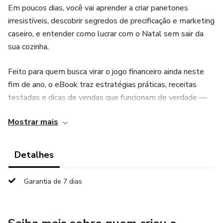
Em poucos dias, você vai aprender a criar panetones
irresistíveis, descobrir segredos de precificação e marketing
caseiro, e entender como lucrar com o Natal sem sair da
sua cozinha.
Feito para quem busca virar o jogo financeiro ainda neste
fim de ano, o eBook traz estratégias práticas, receitas
testadas e dicas de vendas que funcionam de verdade —
direto do seu Zap pro seu Pix!
Mostrar mais
🎄 Transforme o seu Natal em um novo começo.
Detalhes
✨ Panetone da Virada: o sabor que vende e muda histórias.
Garantia de 7 dias