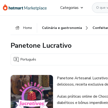
Ir
Ir
Ir
Categorias
para
para
para
o
o
o
conteúdo
pagamento
rodapé
Home
Culinária e gastronomia
Confeitar
principal
Panetone Lucrativo
Português
Panetone Artesanal Lucrativo
deliciosos, receita exclusiva 
Aulas práticas online de Choc
diabéticos e bônus imperdíveis