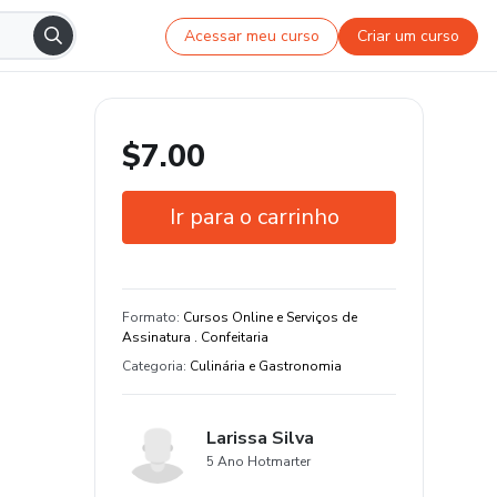
Acessar meu curso
Criar um curso
$7.00
Ir para o carrinho
Garantia de 7 dias
Estude do seu jeito e em qualquer
Formato
:
Cursos Online e Serviços de
dispositivo
Assinatura . Confeitaria
Categoria
:
Culinária e Gastronomia
Larissa Silva
5 Ano Hotmarter