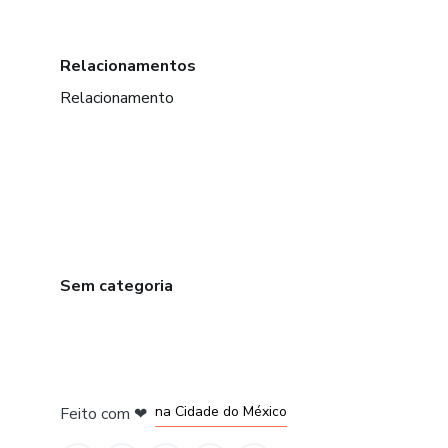
Relacionamentos
Relacionamento
Sem categoria
em Bogotá
em Amsterdam
em Madrid
na Cidade do México
Feito com
❤
em Belo Horizonte