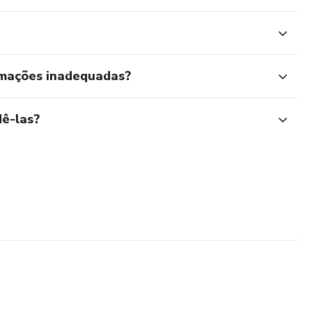
rmações inadequadas?
ê-las?