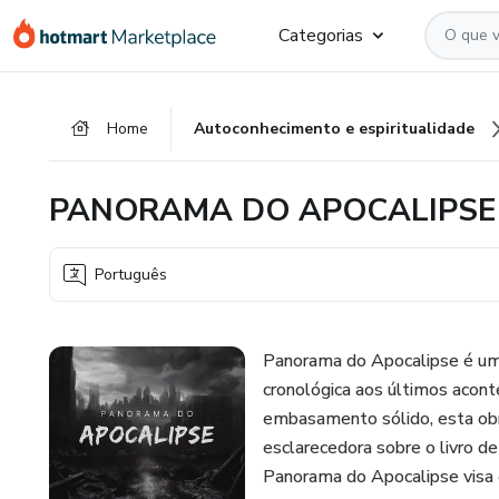
Ir
Ir
Ir
Categorias
para
para
para
o
o
o
conteúdo
pagamento
rodapé
Home
Autoconhecimento e espiritualidade
principal
PANORAMA DO APOCALIPSE
Português
Panorama do Apocalipse é uma
cronológica aos últimos acon
embasamento sólido, esta obra
esclarecedora sobre o livro de
Panorama do Apocalipse visa 