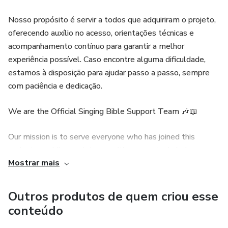
Nosso propósito é servir a todos que adquiriram o projeto,
oferecendo auxílio no acesso, orientações técnicas e
acompanhamento contínuo para garantir a melhor
experiência possível. Caso encontre alguma dificuldade,
estamos à disposição para ajudar passo a passo, sempre
com paciência e dedicação.
We are the Official Singing Bible Support Team 🎶📖
Our mission is to serve everyone who has joined this
project, providing assistance with access, technical
Mostrar mais
guidance, and continuous support to ensure the best
possible experience. If you face any difficulties, we are
here to guide you step by step with patience and care.
Outros produtos de quem criou esse
conteúdo