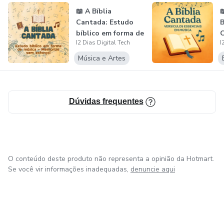
📖 A Bíblia

Cantada: Estudo
B
bíblico em forma de
C
I2 Dias Digital Tech
I
música | Mem...
a
Música e Artes
Dúvidas frequentes
O conteúdo deste produto não representa a opinião da Hotmart.
Se você vir informações inadequadas,
denuncie aqui