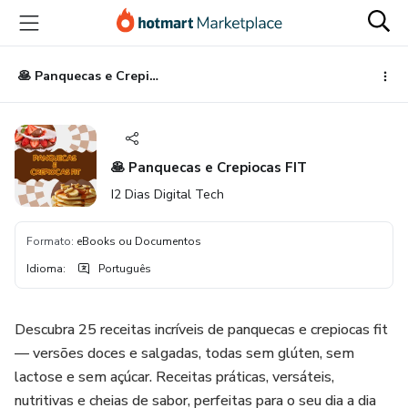
Ir
Ir
Ir
para
para
para
o
o
o
conteúdo
pagamento
rodapé
🥞 Panquecas e Crepiocas FIT
principal
🥞 Panquecas e Crepiocas FIT
I2 Dias Digital Tech
Formato
:
eBooks ou Documentos
Idioma
:
Português
Descubra 25 receitas incríveis de panquecas e crepiocas fit
— versões doces e salgadas, todas sem glúten, sem
lactose e sem açúcar. Receitas práticas, versáteis,
nutritivas e cheias de sabor, perfeitas para o seu dia a dia