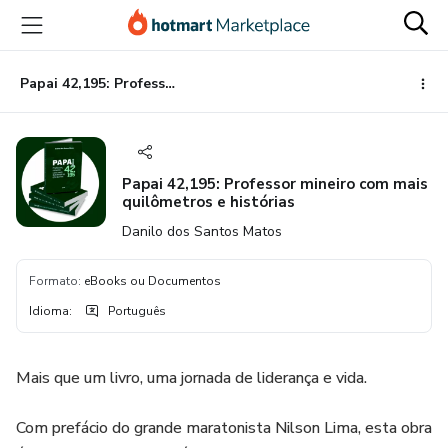
Ir
Ir
Ir
para
para
para
o
o
o
conteúdo
pagamento
rodapé
Papai 42,195: Professor mineiro com mais quilômetros e histórias
principal
Papai 42,195: Professor mineiro com mais
quilômetros e histórias
Danilo dos Santos Matos
Formato
:
eBooks ou Documentos
Idioma
:
Português
Mais que um livro, uma jornada de liderança e vida.
Com prefácio do grande maratonista Nilson Lima, esta obra