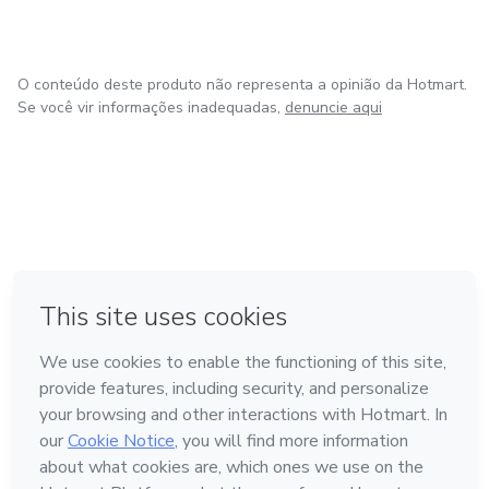
O conteúdo deste produto não representa a opinião da Hotmart.
Se você vir informações inadequadas,
denuncie aqui
em Amsterdam
em Madrid
em Bogotá
Feito com
❤
em Belo Horizonte
na Cidade do México
Conheça a Hotmart