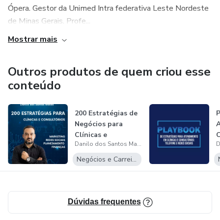
Ópera. Gestor da Unimed Intra federativa Leste Nordeste
de Minas Gerais. Profe...
Mostrar mais
Outros produtos de quem criou esse
conteúdo
200 Estratégias de
P
Negócios para
Clínicas e
C
Danilo dos Santos Matos
Consultórios
D
Negócios e Carreira
Dúvidas frequentes