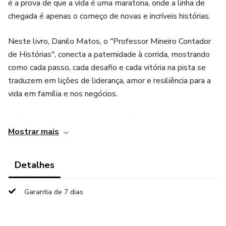
é a prova de que a vida é uma maratona, onde a linha de
chegada é apenas o começo de novas e incríveis histórias.
Neste livro, Danilo Matos, o "Professor Mineiro Contador
de Histórias", conecta a paternidade à corrida, mostrando
como cada passo, cada desafio e cada vitória na pista se
traduzem em lições de liderança, amor e resiliência para a
vida em família e nos negócios.
Você vai se emocionar com as histórias reais de superação,
Mostrar mais
rir com a perspicácia dos filhos e se inspirar com a
sabedoria que vem da estrada. Com conteúdos sobre
gestão, fé e a busca por um propósito, este livro é o
Detalhes
presente perfeito para todo pai que quer deixar um legado.
Garantia de 7 dias
Adquira agora e descubra que o maior troféu da vida é a
jornada compartilhada.