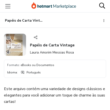
Ir
Ir
Ir
para
para
para
o
o
o
conteúdo
pagamento
rodapé
Papéis de Carta Vintage
principal
Papéis de Carta Vintage
Laura Amorim Messias Rosa
Formato
:
eBooks ou Documentos
Idioma
:
Português
Este arquivo contém uma variedade de designs clássicos e
elegantes para você adicionar um toque de charme às suas
cartas!