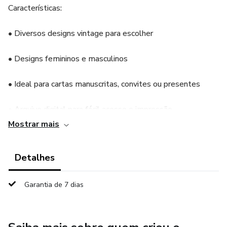
Características:
• Diversos designs vintage para escolher
• Designs femininos e masculinos
• Ideal para cartas manuscritas, convites ou presentes
• Arquivo digital para fácil acesso e impressão
Mostrar mais
-Mais de 10 opções
Detalhes
Deixe sua criatividade fluir e faça suas cartas se
destacarem com nossos papéis de carta vintage!
Garantia de 7 dias