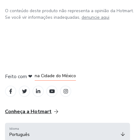
O conteúdo deste produto não representa a opinião da Hotmart.
Se você vir informações inadequadas,
denuncie aqui
em Bogotá
em Amsterdam
em Madrid
na Cidade do México
Feito com
❤
em Belo Horizonte
Conheça a Hotmart
Idioma
Português