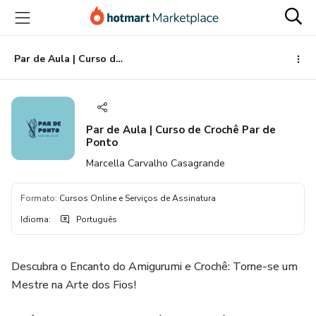
Ir
Ir
Ir
para
para
para
o
o
o
conteúdo
pagamento
rodapé
Par de Aula | Curso de Crochê Par de Ponto
principal
Par de Aula | Curso de Crochê Par de
Ponto
Marcella Carvalho Casagrande
Formato
:
Cursos Online e Serviços de Assinatura
Idioma
:
Português
Descubra o Encanto do Amigurumi e Crochê: Torne-se um
Mestre na Arte dos Fios!