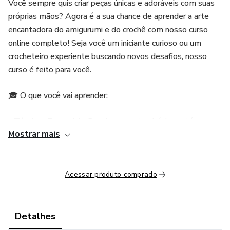
Você sempre quis criar peças únicas e adoráveis com suas
próprias mãos? Agora é a sua chance de aprender a arte
encantadora do amigurumi e do crochê com nosso curso
online completo! Seja você um iniciante curioso ou um
crocheteiro experiente buscando novos desafios, nosso
curso é feito para você.
🎓 O que você vai aprender:
- Técnicas Essenciais: Desde os pontos básicos até
Mostrar mais
técnicas avançadas, ensinamos tudo o que você precisa
para criar amigurumis e projetos de crochê deslumbrantes.
- Dicas e Truques: Descubra segredos profissionais que
Acessar produto comprado
ajudarão você a aperfeiçoar suas habilidades e otimizar seu
tempo de trabalho.
Detalhes
🌼 Por que escolher o nosso curso?