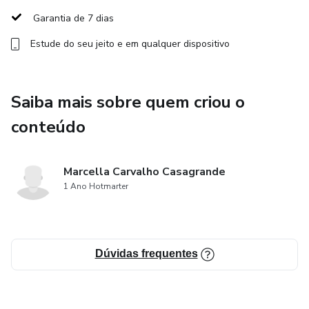
Garantia de 7 dias
- Flexibilidade: Aprenda no seu ritmo com acesso vitalício
Estude do seu jeito e em qualquer dispositivo
ao curso e aos materiais.
- Instrutores Especializados: A professora, também
Saiba mais sobre quem criou o
começou do zero e entende o que pode ser mais difícil de
aprender e como pode ser melhor começar de uma maneira
conteúdo
não convencional. Aqui, aprender na prática é o segredo,
nada de fazer "correntinhas" sem fim.
Marcella Carvalho Casagrande
1 Ano Hotmarter
Dúvidas frequentes