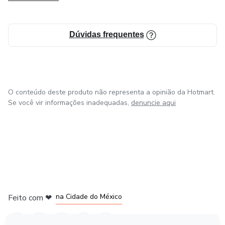
a sua realidade.
Tenha certeza que cada produto foi desenvolvido com
Dúvidas frequentes
muita dedicação e amor pelo meu trabalho.
Um bjm no coração de cada um que chegou até aqui.
O conteúdo deste produto não representa a opinião da Hotmart.
Se você vir informações inadequadas,
denuncie aqui
em Bogotá
em Amsterdam
em Madrid
na Cidade do México
Feito com
❤
em Belo Horizonte