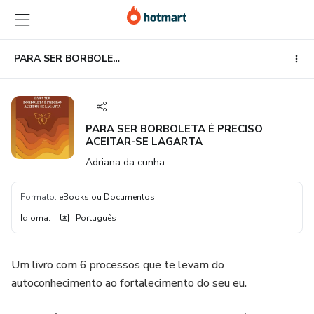
Ir
Ir
Ir
para
para
para
o
o
o
conteúdo
pagamento
rodapé
PARA SER BORBOLETA É PRECISO ACEITAR-SE LAGARTA
principal
PARA SER BORBOLETA É PRECISO
ACEITAR-SE LAGARTA
Adriana da cunha
Formato
:
eBooks ou Documentos
Idioma
:
Português
Um livro com 6 processos que te levam do
autoconhecimento ao fortalecimento do seu eu.