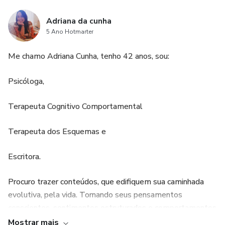
Adriana da cunha
5 Ano Hotmarter
Me chamo Adriana Cunha, tenho 42 anos, sou:
Psicóloga,
Terapeuta Cognitivo Comportamental
Terapeuta dos Esquemas e
Escritora.
Procuro trazer conteúdos, que edifiquem sua caminhada
evolutiva, pela vida. Tornando seus pensamentos
conscientes, sentimentos estruturados e comportamentos
funcionais, para que suas vivências sejam mais adaptativas
Mostrar mais