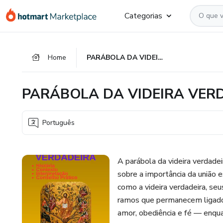
Ir
Ir
Ir
Categorias
para
para
para
o
o
o
conteúdo
pagamento
rodapé
Home
PARÁBOLA DA VIDEIRA VERDADEIRA
principal
PARÁBOLA DA VIDEIRA VER
Português
A parábola da videira verdad
sobre a importância da união e
como a videira verdadeira, se
ramos que permanecem ligado
amor, obediência e fé — enqua