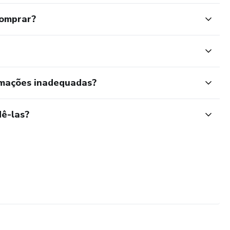
comprar?
rmações inadequadas?
ê-las?