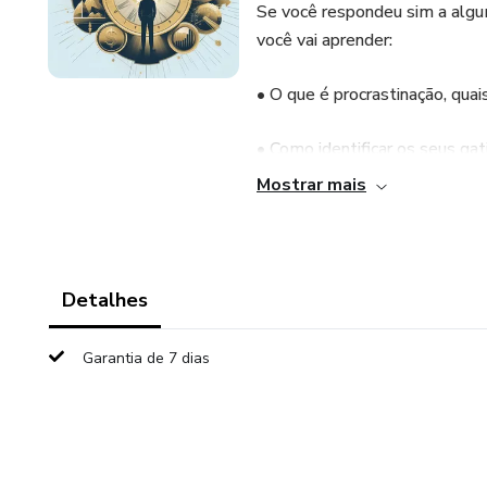
Se você respondeu sim a algu
você vai aprender:
• O que é procrastinação, qua
• Como identificar os seus gat
Mostrar mais
• Como desenvolver uma ment
• Como planejar e organizar o
Detalhes
• Como aplicar técnicas e fer
sua produtividade
Garantia de 7 dias
• Como manter o seu progress
Este ebook é um guia prático 
seus objetivos. Com ele, você