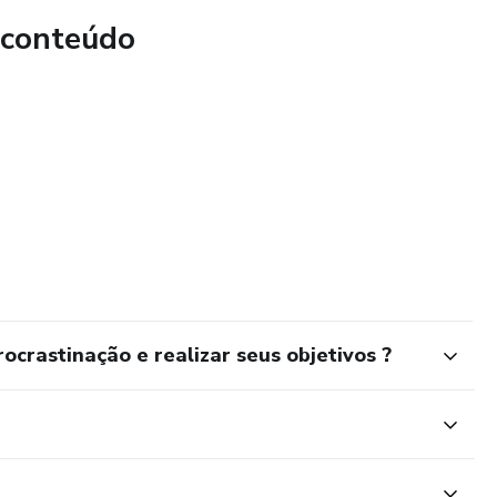
ia, e como você pode mudar os seus hábitos e
 conteúdo
 o seu potencial. Não deixe para amanhã o que você pode
e ebook agora mesmo e transforme a sua vida
ocrastinação e realizar seus objetivos ?