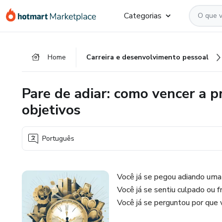
Ir
Ir
Ir
Categorias
para
para
para
o
o
o
conteúdo
pagamento
rodapé
Home
Carreira e desenvolvimento pessoal
principal
Pare de adiar: como vencer a pr
objetivos
Português
Você já se pegou adiando uma
Você já se sentiu culpado ou 
Você já se perguntou por que