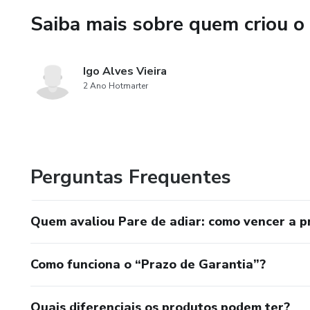
preguiça, mas sim de psicolog
Saiba mais sobre quem criou o
comportamentos para alcançar
fazer hoje. Comece a ler est
Igo Alves Vieira
2 Ano Hotmarter
Perguntas Frequentes
Quem avaliou Pare de adiar: como vencer a pr
Como funciona o “Prazo de Garantia”?
Quais diferenciais os produtos podem ter?