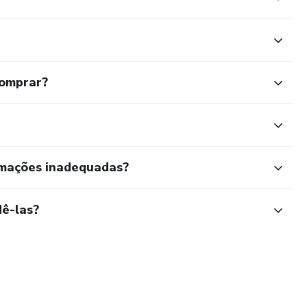
comprar?
rmações inadequadas?
ê-las?