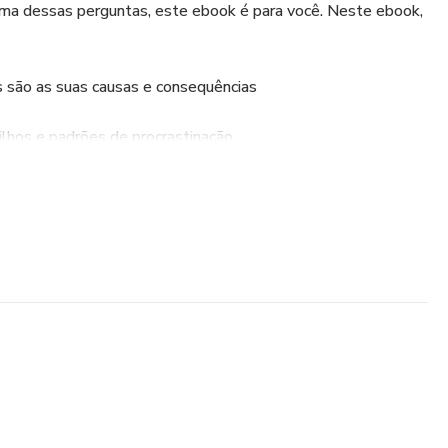
ma dessas perguntas, este ebook é para você. Neste ebook,
is são as suas causas e consequências
ilhos e padrões de procrastinação
alidade positiva e motivadora
 seu tempo e as suas tarefas
ramentas eficazes para vencer a procrastinação e aumentar a
o e celebrar as suas conquistas
e completo para você superar a procrastinação e realizar os
 vai descobrir como a procrastinação não é uma questão de