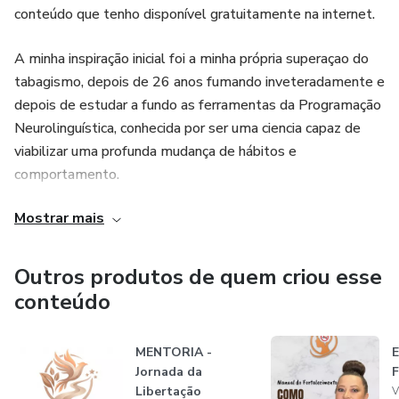
✅ Vídeo aulas com técnicas simples (nada de fórmulas
conteúdo que tenho disponível gratuitamente na internet.
mágicas ❌🔮)
A minha inspiração inicial foi a minha própria superaçao do
✅ A Comunidade Sigamos Livres | Master (para
tabagismo, depois de 26 anos fumando inveteradamente e
compartilhamento e apoio)
depois de estudar a fundo as ferramentas da Programação
Neurolinguística, conhecida por ser uma ciencia capaz de
✅ Um processo leve, sem sofrimento, e com muito mais
viabilizar uma profunda mudança de hábitos e
resultado
comportamento.
✅ Depoimentos reais de quem conseguiu (e não foram
Mostrar mais
E assim, desde 2007 eu ensino pessoas a trilharem o
poucos!) 🗣️
mesmo caminho que eu trilhei rumo a liberdade.
Outros produtos de quem criou esse
Você não precisa de mais força de vontade. Precisa do
Fumar é bom, mas parar é melhor!
caminho certo.
conteúdo
Vem comigo e descubra como parar de fumar pode ser
MENTORIA -
mais fácil do que você imagina.
Jornada da
Libertação
V