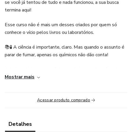
se você já tentou de tudo e nada funcionou, a sua busca
termina aqui!
Esse curso não é mais um desses criados por quem só
conhece o vício pelos livros ou laboratórios.
📚🧪 A ciência é importante, claro. Mas quando o assunto é
parar de fumar, apenas os químicos não dão conta!
Adesivo, chiclete, remedinho… tudo isso pode até ajudar,
Mostrar mais
mas não impacta a fonte principal do vício: A MENTE DE
QUEM FUMA 🧠
Eu sou a Vera Mendes. Eu fui fumante por 27 (cheguei a
Acessar produto comprado
fumar 3 carteiras por dia!) e passei os últimos 18 anos
ajudando milhares de pessoas a vencerem o vício com um
método que eu mesma criei e que realmente funciona
Detalhes
(basta ver os depoimentos no site que, a propósito, duvido