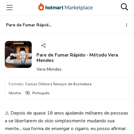
Ir
Ir
Ir
para
para
para
o
o
o
conteúdo
pagamento
rodapé
Pare de Fumar Rápido - Método Vera Mendes
principal
Pare de Fumar Rápido - Método Vera
Mendes
Vera Mendes
Formato
:
Cursos Online e Serviços de Assinatura
Idioma
:
Português
⚠️ Depois de quase 18 anos ajudando milhares de pessoas
a se libertarem do vício simplesmente mudando sua
mente... sua forma de enxergar o cigarro, eu posso afirmar: