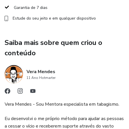
alguém ter mais cases de sucesso 🤭).
Garantia de 7 dias
Estude do seu jeito e em qualquer dispositivo
O PARE DE FUMAR RÁPIDO é o único produto da
internet que possui uma metodologia que realmente
funciona. Ele é o resultado da evolução do meu trabalho no
Saiba mais sobre quem criou o
decorrer desses quase 18 anos e baseado na prática real
com fumantes de todos os tipos. Com este Protocolo,
conteúdo
você precisa de 3 semanas para largar o vício,
definitivamente!
Vera Mendes
11 Ano Hotmarter
✨ O que você vai encontrar:
✅ Acolhimento de quem já passou por tudo isso ❤️
Vera Mendes - Sou Mentora especialista em tabagismo.
✅ Um protocolo que age nas suas crenças e padrões
mentais 🧠
Eu desenvolvi o me próprio método para ajudar as pessoas
a cessar o vício e receberem suporte através do vasto