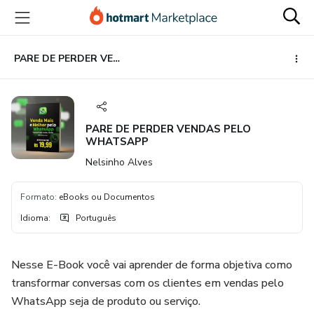
Ir
Ir
Ir
para
para
para
o
o
o
conteúdo
pagamento
rodapé
PARE DE PERDER VENDAS PELO WHATSAPP
principal
PARE DE PERDER VENDAS PELO
WHATSAPP
Nelsinho Alves
Formato
:
eBooks ou Documentos
Idioma
:
Português
Nesse E-Book você vai aprender de forma objetiva como
transformar conversas com os clientes em vendas pelo
WhatsApp seja de produto ou serviço.