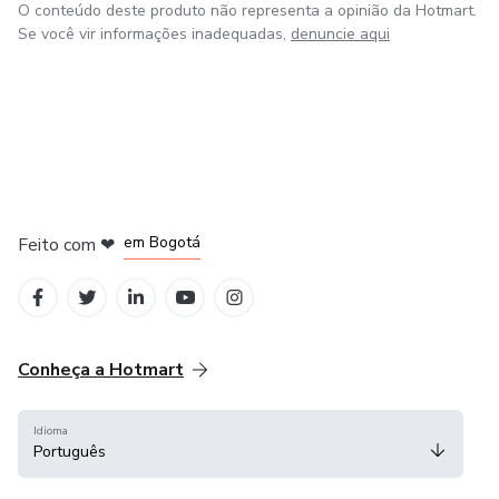
O conteúdo deste produto não representa a opinião da Hotmart.
Se você vir informações inadequadas,
denuncie aqui
em Amsterdam
em Madrid
em Bogotá
Feito com
❤
em Belo Horizonte
na Cidade do México
Conheça a Hotmart
Idioma
Português