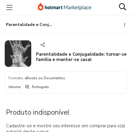
Ir
Ir
Ir
para
para
para
o
o
o
conteúdo
pagamento
rodapé
Parentalidade e Conjugalidade: tornar-se família e manter-se casal
principal
Parentalidade e Conjugalidade: tornar-se
família e manter-se casal
Formato
:
eBooks ou Documentos
Idioma
:
Português
Produto indisponível
Cadastre-se e mostre seu interesse em comprar para o(a)
autor(a) deste curso!