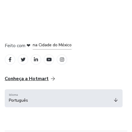
em Bogotá
em Amsterdam
em Madrid
na Cidade do México
Feito com
❤
em Belo Horizonte
Conheça a Hotmart
Idioma
Português