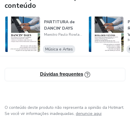
conteúdo
http://www.paulorowlands.com.br/historico.html
PARTITURA de
DANCIN' DAYS
Maestro Paulo Rowlands
Música e Artes
Dúvidas frequentes
O conteúdo deste produto não representa a opinião da Hotmart.
Se você vir informações inadequadas,
denuncie aqui