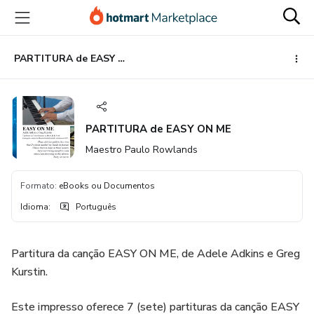
Ir
Ir
Ir
para
para
para
o
o
o
conteúdo
pagamento
rodapé
PARTITURA de EASY ON ME
principal
PARTITURA de EASY ON ME
Maestro Paulo Rowlands
Formato
:
eBooks ou Documentos
Idioma
:
Português
Partitura da canção EASY ON ME, de Adele Adkins e Greg
Kurstin.
Este impresso oferece 7 (sete) partituras da canção EASY