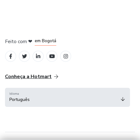
em Amsterdam
em Madrid
em Bogotá
Feito com
❤
em Belo Horizonte
na Cidade do México
Conheça a Hotmart
Idioma
Português