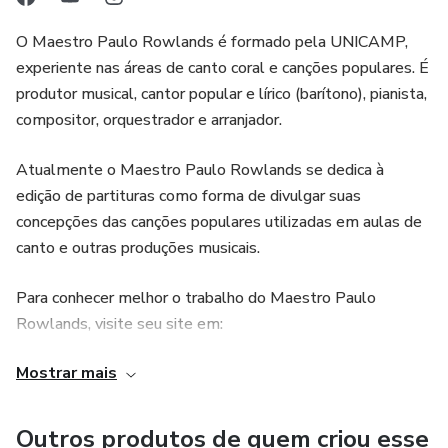
O Maestro Paulo Rowlands é formado pela UNICAMP,
experiente nas áreas de canto coral e canções populares. É
produtor musical, cantor popular e lírico (barítono), pianista,
compositor, orquestrador e arranjador.
Atualmente o Maestro Paulo Rowlands se dedica à
edição de partituras como forma de divulgar suas
concepções das canções populares utilizadas em aulas de
canto e outras produções musicais.
Para conhecer melhor o trabalho do Maestro Paulo
Rowlands, visite seu site em:
Mostrar mais
http://www.paulorowlands.com.br/
Para ler seu histórico detalhado, entre na página:
Outros produtos de quem criou esse