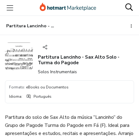
Ir
Ir
Ir
para
para
para
o
o
o
conteúdo
pagamento
rodapé
Partitura Lancinho - Sax Alto Solo - Turma do Pagode
principal
Partitura Lancinho - Sax Alto Solo -
Turma do Pagode
Solos Instrumentais
Formato
:
eBooks ou Documentos
Idioma
:
Português
Partitura do solo de Sax Alto da música “Lancinho” do
Grupo de Pagode Turma do Pagode em Fá (F). Ideal para
apresentações e estudos, recitais e apresentações. Arranjo