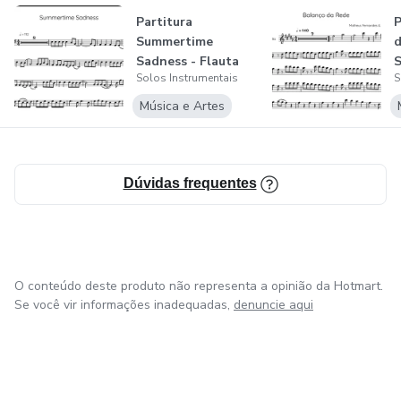
Partitura
P
Summertime
d
Sadness - Flauta
S
Solos Instrumentais
S
Solo - Lana del Rey
F
Música e Artes
Dúvidas frequentes
O conteúdo deste produto não representa a opinião da Hotmart.
Se você vir informações inadequadas,
denuncie aqui