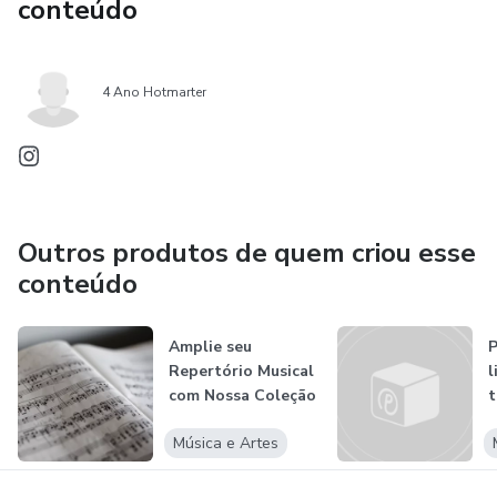
conteúdo
4 Ano Hotmarter
Outros produtos de quem criou esse
conteúdo
Amplie seu
P
Repertório Musical
l
com Nossa Coleção
t
de Partitura...
Música e Artes