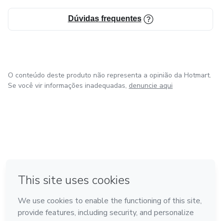
Dúvidas frequentes
O conteúdo deste produto não representa a opinião da Hotmart.
Se você vir informações inadequadas,
denuncie aqui
em Amsterdam
em Madrid
em Bogotá
Feito com
❤
em Belo Horizonte
na Cidade do México