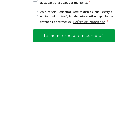
*
descadastrar a qualquer momento.
Ao clicar em Cadastrar, você confirma a sua inscrição
neste produto. Você, igualmente, confirma que leu, e
*
entendeu os termos da
Política de Privacidade
Tenho interesse em comprar!