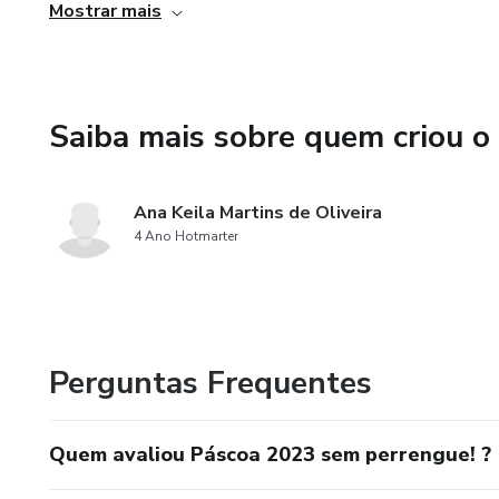
oportunidade. Aprenda a precificar corretamente os seus p
Mostrar mais
liberdade financeira nessa época tão esperada.
Saiba mais sobre quem criou o
Ana Keila Martins de Oliveira
4 Ano Hotmarter
Perguntas Frequentes
Quem avaliou Páscoa 2023 sem perrengue! ?