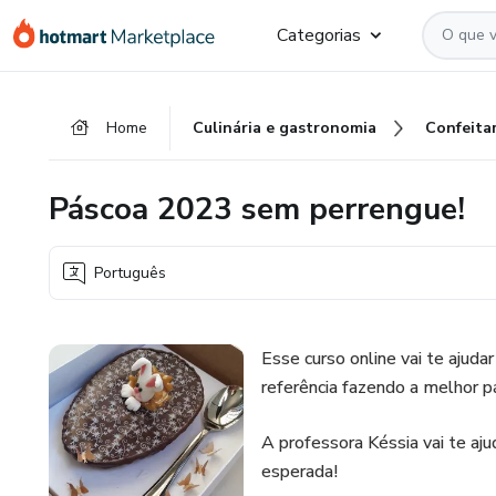
Ir
Ir
Ir
Categorias
para
para
para
o
o
o
conteúdo
pagamento
rodapé
Home
Culinária e gastronomia
Confeitar
principal
Páscoa 2023 sem perrengue!
Português
Esse curso online vai te ajudar
referência fazendo a melhor
A professora Késsia vai te aju
esperada!