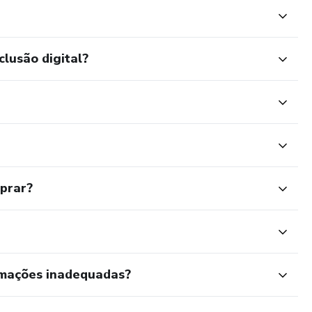
clusão digital?
mprar?
rmações inadequadas?