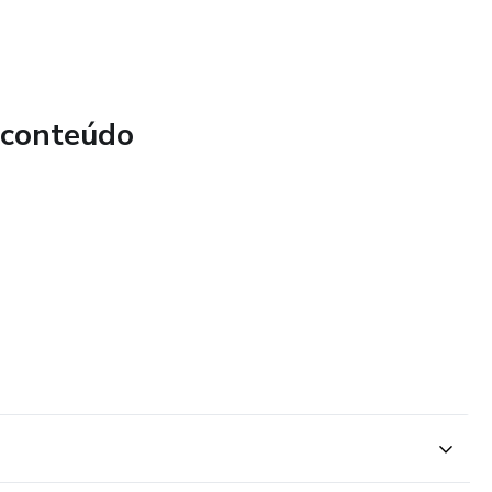
rodutos, a organizar as suas vendas e a conquistar a sua
 conteúdo