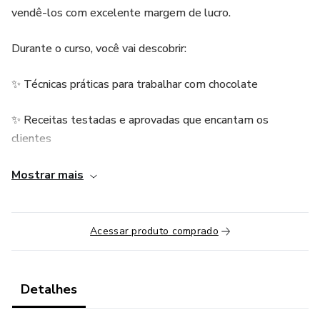
vendê-los com excelente margem de lucro.
Durante o curso, você vai descobrir:
✨ Técnicas práticas para trabalhar com chocolate
✨ Receitas testadas e aprovadas que encantam os
clientes
✨ Ideias criativas e tendências para se destacar na Páscoa
Mostrar mais
✨ Cálculo de custos e precificação correta para lucrar de
verdade
Acessar produto comprado
✨ Dicas de embalagem, divulgação e vendas
Detalhes
Este curso é ideal para quem deseja empreender,
aumentar a renda ou conquistar independência financeira,