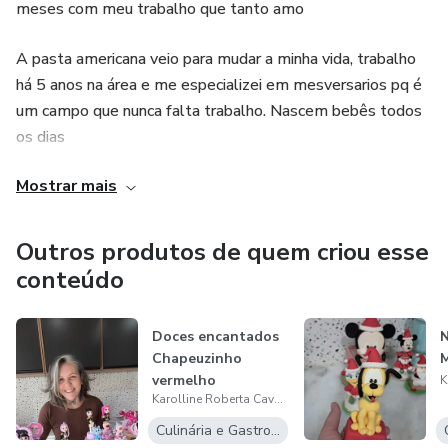
meses com meu trabalho que tanto amo
A pasta americana veio para mudar a minha vida, trabalho
há 5 anos na área e me especializei em mesversarios pq é
um campo que nunca falta trabalho. Nascem bebês todos
os dias
Mostrar mais
Com mais de 500 bolos já produzidos e mais de 3.000
doces fazendo a alegria e trazendo doçura para as festas
Outros produtos de quem criou esse
conteúdo
Doces encantados
N
Chapeuzinho
M
vermelho
Karolline Roberta Cavalini Furtado
Culinária e Gastronomia