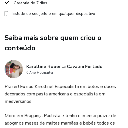
Garantia de 7 dias
aproveitando uma das datas mais fortes do mercado de
Estude do seu jeito e em qualquer dispositivo
doces.
📌 Não é preciso experiência
Saiba mais sobre quem criou o
📌 Conteúdo prático e fácil de aplicar
conteúdo
📌 Aprenda no seu ritmo e comece a vender rapidamente
Karolline Roberta Cavalini Furtado
💰 Faça da sua Páscoa um verdadeiro sucesso de vendas!
6 Ano Hotmarter
Prazer! Eu sou Karolline! Especialista em bolos e doces
decorados com pasta americana e especialista em
mesversarios
Moro em Bragança Paulista e tenho o imenso prazer de
adoçar os meses de muitas mamães e bebês todos os