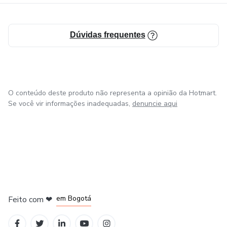
Dúvidas frequentes
O conteúdo deste produto não representa a opinião da Hotmart.
Se você vir informações inadequadas,
denuncie aqui
em Amsterdam
em Madrid
em Bogotá
Feito com
❤
em Belo Horizonte
na Cidade do México