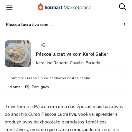
Ir
Ir
Ir
para
para
para
o
o
o
conteúdo
pagamento
rodapé
Páscoa lucrativa com Karol Sailer
principal
Páscoa lucrativa com Karol Sailer
Karolline Roberta Cavalini Furtado
Formato
:
Cursos Online e Serviços de Assinatura
Idioma
:
Português
Transforme a Páscoa em uma das épocas mais lucrativas
do ano! No Curso Páscoa Lucrativa, você vai aprender a
produzir ovos de chocolate e produtos temáticos
irresistíveis, mesmo que esteja começando do zero, e a