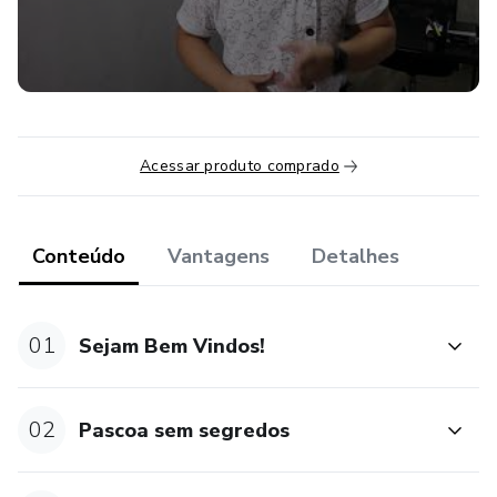
- Recheios:
* base branca
* brigadeiro
Acessar produto comprado
* nhá benta
* caramelo
Conteúdo
Vantagens
Detalhes
* bicho de pé
01
Sejam Bem Vindos!
*maracujá
- Tipos de ovos:
02
Pascoa sem segredos
* ovos de colher meia banda