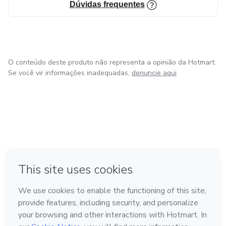
Dúvidas frequentes
O conteúdo deste produto não representa a opinião da Hotmart.
Se você vir informações inadequadas,
denuncie aqui
em Amsterdam
em Madrid
em Bogotá
Feito com
❤
em Belo Horizonte
na Cidade do México
Conheça a Hotmart