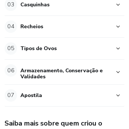
03
Casquinhas
* ovos em pé
* ovo pudim
04
Recheios
* ovo brownie
05
Tipos de Ovos
* ovo premium
- Armazenamento, conservação e validades
06
Armazenamento, Conservação e
Validades
- receita de brownie
- receita de pudim
07
Apostila
- Dicas de embalagem
- armazenamento, conservação e validade
Saiba mais sobre quem criou o