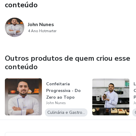
conteúdo
- Apostila digital
- Certificado
John Nunes
4 Ano Hotmarter
Outros produtos de quem criou esse
conteúdo
Confeitaria
L
Progressiva - Do
C
Zero ao Topo
P
John Nunes
J
Culinária e Gastronomia