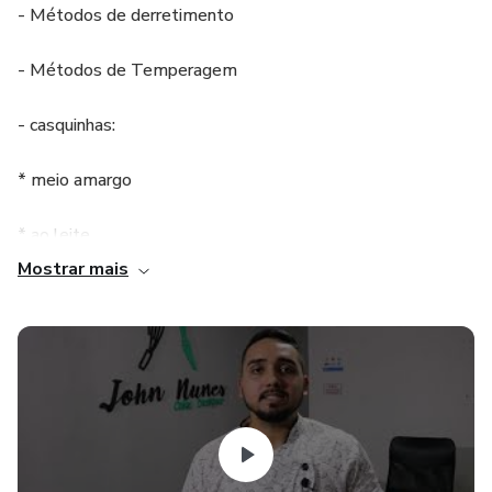
- Métodos de derretimento
- Métodos de Temperagem
- casquinhas:
* meio amargo
* ao leite
Mostrar mais
* casca brownie
* branca
* casca granulada
* casca premium