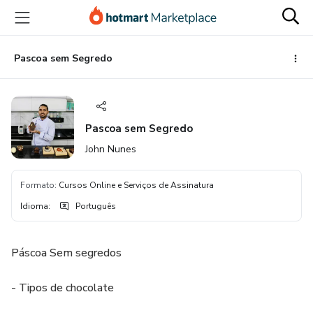
Ir
Ir
Ir
para
para
para
o
o
o
conteúdo
pagamento
rodapé
Pascoa sem Segredo
principal
Pascoa sem Segredo
John Nunes
Formato
:
Cursos Online e Serviços de Assinatura
Idioma
:
Português
Páscoa Sem segredos
- Tipos de chocolate