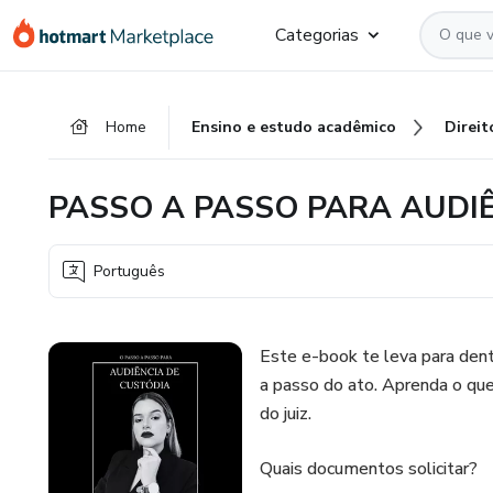
Ir
Ir
Ir
Categorias
para
para
para
o
o
o
conteúdo
pagamento
rodapé
Home
Ensino e estudo acadêmico
Direit
principal
PASSO A PASSO PARA AUDI
Português
Este e-book te leva para dent
a passo do ato. Aprenda o que
do juiz.
Quais documentos solicitar?