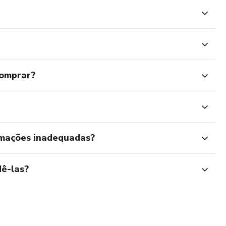
comprar?
rmações inadequadas?
ê-las?