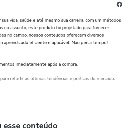
r sua vida, saúde e até mesmo sua carreira, com um métodos
 no assunto, este produto foi projetado para fornecer
dades no campo, nossos conteúdos oferecem diversos
m aprendizado eficiente e aplicável. Não perca tempo!
cimentos imediatamente após a compra.
ra refletir as últimas tendências e práticas do mercado.
 responder a todas as suas dúvidas e garantir que você
u esse conteúdo