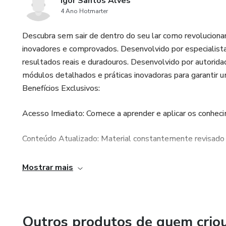
Igor Santos Alves
4 Ano Hotmarter
Descubra sem sair de dentro do seu lar como revoluciona
inovadores e comprovados. Desenvolvido por especialistas
resultados reais e duradouros. Desenvolvido por autori
módulos detalhados e práticas inovadoras para garantir u
Benefícios Exclusivos:
Acesso Imediato: Comece a aprender e aplicar os conhe
Conteúdo Atualizado: Material constantemente revisado pa
Suporte Especializado: Nossa equipe está disponível para
Mostrar mais
aproveite ao máximo o infoproduto.
Outros produtos de quem crio