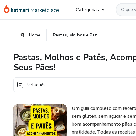
Ir
Ir
Ir
Categorias
para
para
para
o
o
o
conteúdo
pagamento
rodapé
Home
Pastas, Molhos e Patês, Acompanhamentos Perfeitos Para os Seus Pães!
principal
Pastas, Molhos e Patês, Acom
Seus Pães!
Português
Um guia completo com receitas
sem glúten, sem açúcar e sem
bom acompanhamento pães case
praticidade. Todas as receita