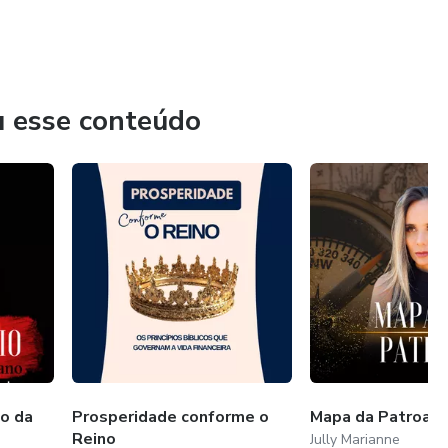
u esse conteúdo
o da
Prosperidade conforme o
Mapa da Patroa
Reino
Jully Marianne