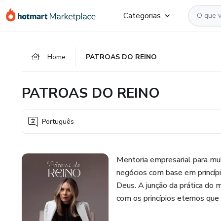
Ir
Ir
Ir
Categorias
para
para
para
o
o
o
conteúdo
pagamento
rodapé
Home
PATROAS DO REINO
principal
PATROAS DO REINO
Português
Mentoria empresarial para mul
negócios com base em princípi
Deus. A junção da prática do 
com os princípios eternos que