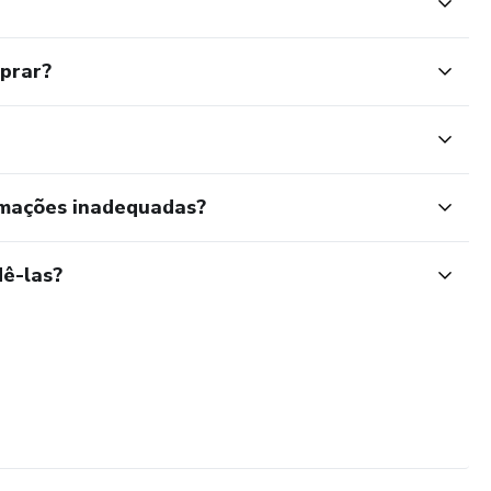
mprar?
rmações inadequadas?
ê-las?