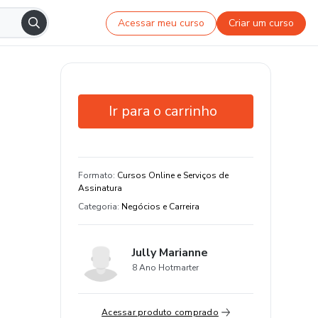
Acessar meu curso
Criar um curso
Ir para o carrinho
Garantia de 7 dias
Estude do seu jeito e em qualquer
Formato
:
Cursos Online e Serviços de
dispositivo
Assinatura
Categoria
:
Negócios e Carreira
Jully Marianne
8 Ano Hotmarter
Acessar produto comprado