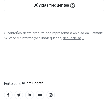
Dúvidas frequentes
O conteúdo deste produto não representa a opinião da Hotmart.
Se você vir informações inadequadas,
denuncie aqui
em Amsterdam
em Madrid
em Bogotá
Feito com
❤
em Belo Horizonte
na Cidade do México