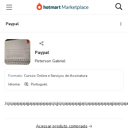
Ir
Ir
Ir
para
para
para
o
o
o
conteúdo
pagamento
rodapé
Paypal
principal
Paypal
Peterson Gabriel
Formato
:
Cursos Online e Serviços de Assinatura
Idioma
:
Português
Jsjsjajajajajajjajajajajajajajsjsjjsjsjajajajajajjajsjajajajajajajaj
Acessar produto comprado