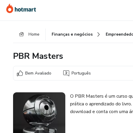
Ir
Ir
Ir
para
para
para
o
o
o
conteúdo
pagamento
rodapé
Home
Finanças e negócios
Empreendedo
principal
PBR Masters
Bem Avaliado
Português
O PBR Masters é um curso qu
prática o aprendizado do liv
download e conta com uma áre