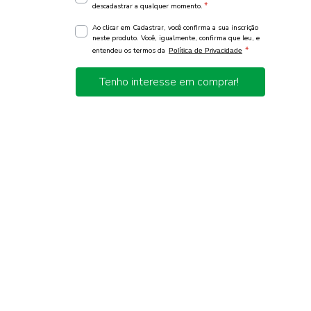
*
descadastrar a qualquer momento.
Ao clicar em Cadastrar, você confirma a sua inscrição
neste produto. Você, igualmente, confirma que leu, e
*
entendeu os termos da
Política de Privacidade
Tenho interesse em comprar!