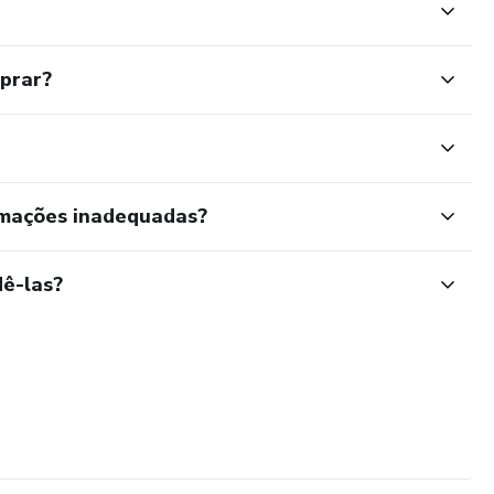
mprar?
rmações inadequadas?
ê-las?