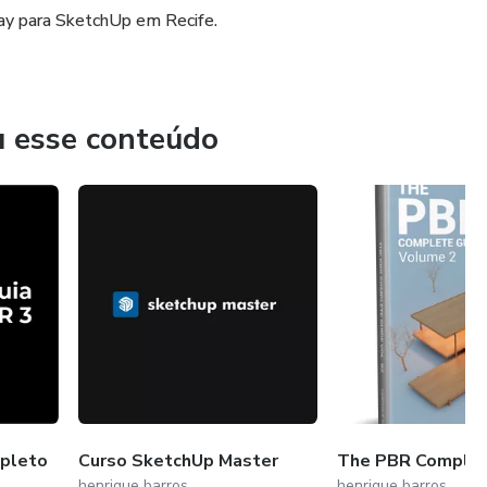
Ray para SketchUp em Recife.
u esse conteúdo
mpleto
Curso SketchUp Master
The PBR Complet
henrique barros
henrique barros