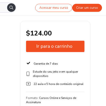
Acessar meu curso
Criar um curso
$124.00
Ir para o carrinho
Garantia de 7 dias
Estude do seu jeito e em qualquer
dispositivo
22 aula e 5 hora de conteúdo original
Formato
:
Cursos Online e Serviços de
Assinatura