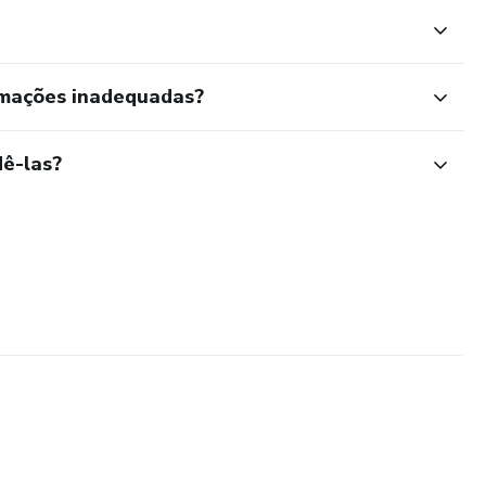
rmações inadequadas?
ê-las?