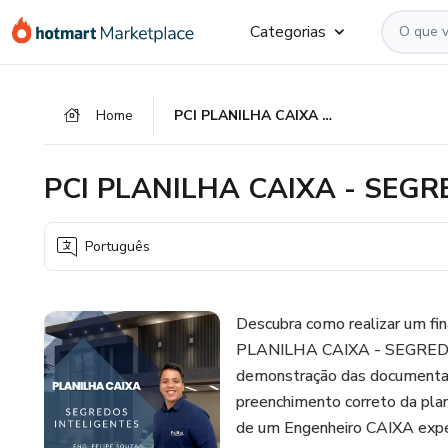
Ir
Ir
Ir
Categorias
para
para
para
o
o
o
conteúdo
pagamento
rodapé
Home
PCI PLANILHA CAIXA - SEGREDOS INTELIGENTES
principal
PCI PLANILHA CAIXA - SEG
Português
Descubra como realizar um fi
PLANILHA CAIXA - SEGREDOS
demonstração das documentaçõ
preenchimento correto da plani
de um Engenheiro CAIXA exper