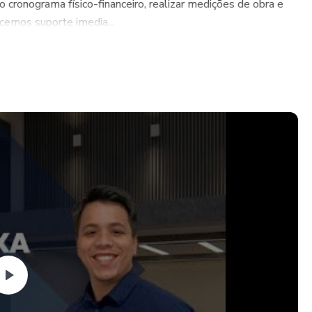
 cronograma físico-financeiro, realizar medições de obra e
cemos suporte imedia...