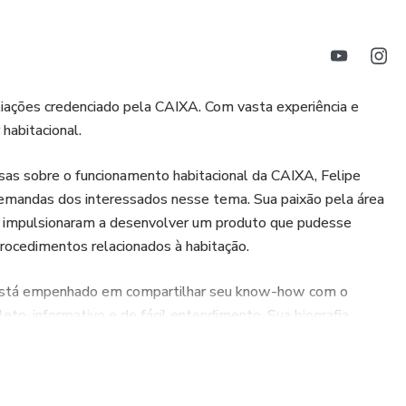
iações credenciado pela CAIXA. Com vasta experiência e
 habitacional.
sas sobre o funcionamento habitacional da CAIXA, Felipe
 demandas dos interessados nesse tema. Sua paixão pela área
 impulsionaram a desenvolver um produto que pudesse
rocedimentos relacionados à habitação.
 está empenhado em compartilhar seu know-how com o
eto, informativo e de fácil entendimento. Sua biografia
o de excelência, tornando-o uma escolha confiável para
bre o funcionamento habitacional da CAIXA.