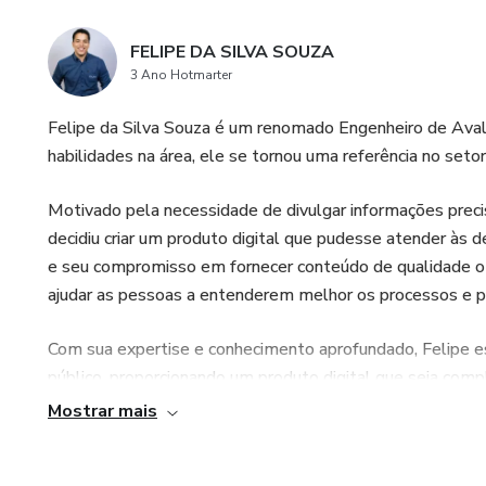
FELIPE DA SILVA SOUZA
3 Ano Hotmarter
Felipe da Silva Souza é um renomado Engenheiro de Aval
habilidades na área, ele se tornou uma referência no setor
Motivado pela necessidade de divulgar informações preci
decidiu criar um produto digital que pudesse atender às
e seu compromisso em fornecer conteúdo de qualidade o
ajudar as pessoas a entenderem melhor os processos e p
Com sua expertise e conhecimento aprofundado, Felipe
público, proporcionando um produto digital que seja compl
atualizada reflete sua dedicação em fornecer um conteúd
Mostrar mais
aqueles que buscam informações precisas e confiáveis so