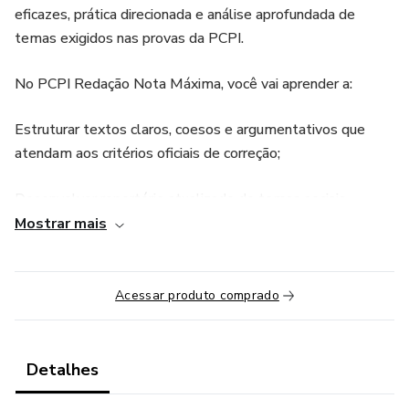
eficazes, prática direcionada e análise aprofundada de
temas exigidos nas provas da PCPI.
No PCPI Redação Nota Máxima, você vai aprender a:
Estruturar textos claros, coesos e argumentativos que
atendam aos critérios oficiais de correção;
Desenvolver repertório atualizado de temas sociais,
educacionais, culturais e políticos;
Mostrar mais
Evitar erros comuns de gramática, pontuação e coesão
textual;
Acessar produto comprado
Utilizar técnicas de argumentação persuasiva, incluindo
exemplos concretos e citações de referência;
Detalhes
Treinar com correção especializada e feedback