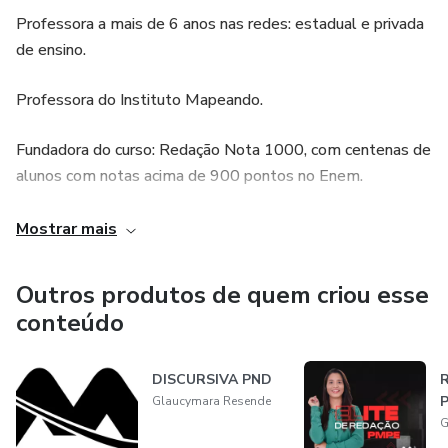
Professora a mais de 6 anos nas redes: estadual e privada
de ensino.
Professora do Instituto Mapeando.
Fundadora do curso: Redação Nota 1000, com centenas de
alunos com notas acima de 900 pontos no Enem.
Missão: Levar o conhecimento de português, redação e
Mostrar mais
conhecimentos pedagógicos a centenas de alunos, de
forma simplificada e objetiva, para que possam conquistar
Outros produtos de quem criou esse
sua tão sonhada aprovação, tanto no Enem, quanto em
conteúdo
concursos públicos.
DISCURSIVA PND
R
Glaucymara Resende
G