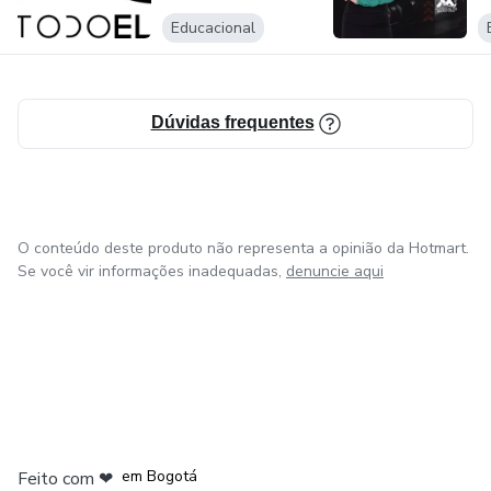
Educacional
Dúvidas frequentes
O conteúdo deste produto não representa a opinião da Hotmart.
Se você vir informações inadequadas,
denuncie aqui
em Amsterdam
em Madrid
em Bogotá
Feito com
❤