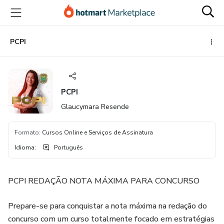
Ir
Ir
Ir
para
para
para
o
o
o
conteúdo
pagamento
rodapé
PCPI
principal
PCPI
Glaucymara Resende
Formato
:
Cursos Online e Serviços de Assinatura
Idioma
:
Português
PCPI REDAÇÃO NOTA MÁXIMA PARA CONCURSO
Prepare-se para conquistar a nota máxima na redação do
concurso com um curso totalmente focado em estratégias