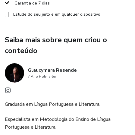
Garantia de 7 dias
individualizado para aprimorar continuamente seu
Estude do seu jeito e em qualquer dispositivo
desempenho.
Este curso é ideal para candidatos que buscam diferencial
competitivo e desejam garantir a aprovação com
Saiba mais sobre quem criou o
excelência. Com metodologia prática e conteúdos
conteúdo
exclusivos, você estará pronto para enfrentar qualquer
tema de redação com segurança e precisão.
Glaucymara Resende
Transforme seu texto em nota máxima e destaque-se no
7 Ano Hotmarter
concurso!
Graduada em Língua Portuguesa e Literatura.
Especialista em Metodologia do Ensino de Língua
Portuguesa e Literatura.