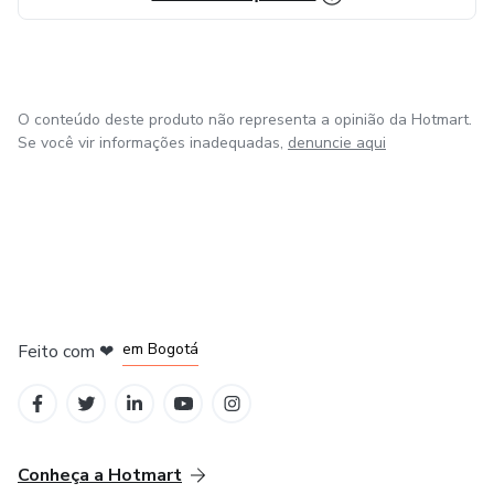
O conteúdo deste produto não representa a opinião da Hotmart.
Se você vir informações inadequadas,
denuncie aqui
em Amsterdam
em Madrid
em Bogotá
Feito com
❤
em Belo Horizonte
na Cidade do México
Conheça a Hotmart