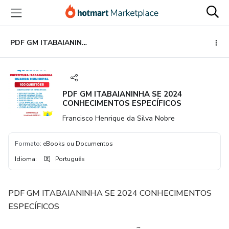
Ir
Ir
Ir
para
para
para
o
o
o
conteúdo
pagamento
rodapé
PDF GM ITABAIANINHA SE 2024 CONHECIMENTOS ESPECÍFICOS
principal
PDF GM ITABAIANINHA SE 2024
CONHECIMENTOS ESPECÍFICOS
Francisco Henrique da Silva Nobre
Formato
:
eBooks ou Documentos
Idioma
:
Português
PDF GM ITABAIANINHA SE 2024 CONHECIMENTOS
ESPECÍFICOS