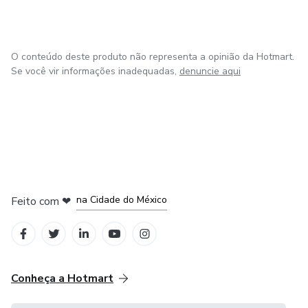
O conteúdo deste produto não representa a opinião da Hotmart.
Se você vir informações inadequadas,
denuncie aqui
em Bogotá
em Amsterdam
em Madrid
na Cidade do México
Feito com
❤
em Belo Horizonte
Conheça a Hotmart