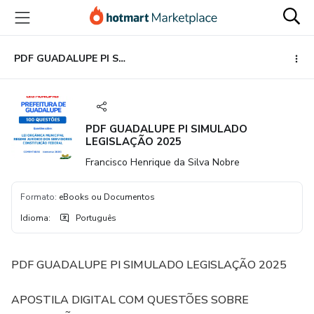
Ir
Ir
Ir
para
para
para
o
o
o
conteúdo
pagamento
rodapé
PDF GUADALUPE PI SIMULADO LEGISLAÇÃO 2025
principal
PDF GUADALUPE PI SIMULADO
LEGISLAÇÃO 2025
Francisco Henrique da Silva Nobre
Formato
:
eBooks ou Documentos
Idioma
:
Português
PDF GUADALUPE PI SIMULADO LEGISLAÇÃO 2025
APOSTILA DIGITAL COM QUESTÕES SOBRE