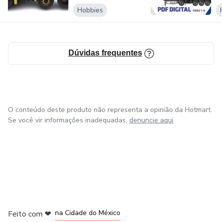
BITRUCK ESC....
E
Hobbies
Dúvidas frequentes
O conteúdo deste produto não representa a opinião da Hotmart.
Se você vir informações inadequadas,
denuncie aqui
em Bogotá
em Amsterdam
em Madrid
na Cidade do México
Feito com
❤