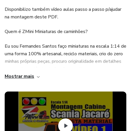
Disponibilizo também vídeo aulas passo a passo p/ajudar
na montagem deste PDF.
Quem é ZMini Miniaturas de caminhões?
Eu sou Fernandes Santos faço miniaturas na escala 1:14 de
uma forma 100% artesanal, reciclo materiais, crio do zero
minhas próprias peças, procuro originalidade em detalhes
com muita paciência, dedicação e muito amor no que eu
Mostrar mais
faço, com final realizador. Criei estes PDF´S tirando
máximo de dificuldade em que as pessoas encontram ao
fazer uma miniatura. Também contribuo com vídeos passo
a passo no meu canal para que alguma dúvida na execução
do projeto possa ajudar as pessoas na execução de sua
miniatura com dicas valiosas...Meu desejo é mostrar a
todos nos meus vídeos de como eu faço minhas miniaturas
assim de alguma forma eu possa contribuir, facilitar para