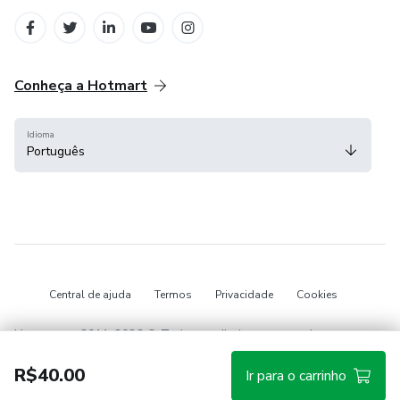
em Belo Horizonte
Conheça a Hotmart
Idioma
Português
Central de ajuda
Termos
Privacidade
Cookies
Hotmart — 2011-2026 © Todos os direitos reservados.
R$40.00
Ir para o carrinho