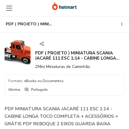
Ir
Ir
Ir
para
para
para
o
o
o
conteúdo
pagamento
rodapé
PDF ( PROJETO ) MINIATURA SCANIA JACARÉ 111 ESC 1:14 - CABINE LONGA TOCO COMPLETA + ACESSÓRIOS = GRÁTIS PDF REBOQUE 2 EIXOS GUARDA BAIXA
principal
PDF ( PROJETO ) MINIATURA SCANIA
JACARÉ 111 ESC 1:14 - CABINE LONGA
TOCO COMPLETA + ACESSÓRIOS =
ZMini Miniaturas de Caminhão
GRÁTIS PDF REBOQUE 2 EIXOS GUARDA
BAIXA
Formato
:
eBooks ou Documentos
Idioma
:
Português
PDF MINIATURA SCANIA JACARÉ 111 ESC 1:14 -
CABINE LONGA TOCO COMPLETA + ACESSÓRIOS =
GRÁTIS PDF REBOQUE 2 EIXOS GUARDA BAIXA