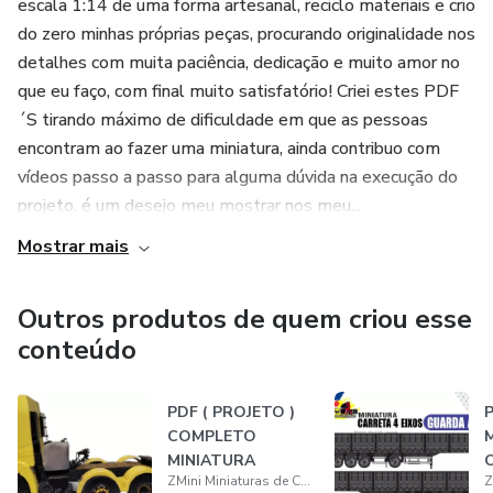
escala 1:14 de uma forma artesanal, reciclo materiais e crio
do zero minhas próprias peças, procurando originalidade nos
detalhes com muita paciência, dedicação e muito amor no
que eu faço, com final muito satisfatório! Criei estes PDF
´S tirando máximo de dificuldade em que as pessoas
encontram ao fazer uma miniatura, ainda contribuo com
vídeos passo a passo para alguma dúvida na execução do
projeto. é um desejo meu mostrar nos meu...
Mostrar mais
Outros produtos de quem criou esse
conteúdo
PDF ( PROJETO )
P
COMPLETO
MINIATURA
ZMini Miniaturas de Caminhão
COSTELLATION