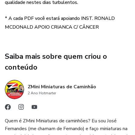
qualidade nestes dias turbulentos.
prazeroso, satisfatório. É mais que um hobby ...é uma
paixão mesmo!!!
* A cada PDF você estará apoiando INST. RONALD
Abraços a todos me seguem em minhas redes sociais,
MCDONALD APOIO CRIANCA C/ CÂNCER
compartilhem com máximo de pessoas, assim vocês
também estarão ajudando a mais pessoas a ter esse
tempo de qualidade, você, ou com seus filhos e netos
Saiba mais sobre quem criou o
passando mais tempo juntos em um projeto gratificante!
conteúdo
grato, Fernandes Santos - ZMini Miniaturas
ZMini Miniaturas de Caminhão
2 Ano Hotmarter
Quem é ZMini Miniaturas de caminhões? Eu sou José
Fernandes (me chamam de Fernando) e faço miniaturas na