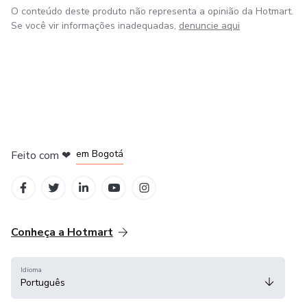
O conteúdo deste produto não representa a opinião da Hotmart.
Se você vir informações inadequadas,
denuncie aqui
em Amsterdam
em Madrid
em Bogotá
Feito com
❤
em Belo Horizonte
na Cidade do México
Conheça a Hotmart
Idioma
Português