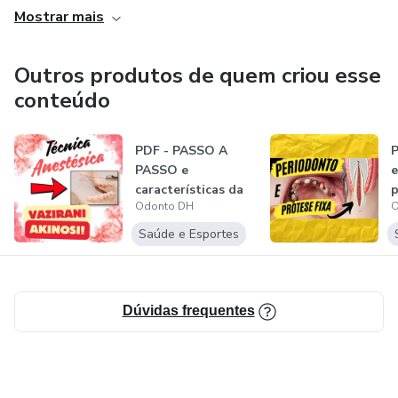
Mostrar mais
Atualmente, focado em estudos e pesquisas científicas da
área odontológica nas mais diversas especialidades.
Outros produtos de quem criou esse
conteúdo
http://lattes.cnpq.br/5817486563279089 &gt; Currículo
lattes do autor.
PDF - PASSO A
P
PASSO e
e
características da
p
Odonto DH
O
TÉCNICA
A
(VAZIRANI A...
Saúde e Esportes
Dúvidas frequentes