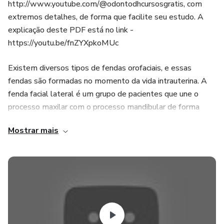
http://www.youtube.com/@odontodhcursosgratis, com
extremos detalhes, de forma que facilite seu estudo. A
explicação deste PDF está no link -
https://youtu.be/fnZYXpkoMUc
Existem diversos tipos de fendas orofaciais, e essas
fendas são formadas no momento da vida intrauterina. A
fenda facial lateral é um grupo de pacientes que une o
processo maxilar com o processo mandibular de forma
inadequada; ela pode ser apenas de um lado ou pode
Mostrar mais
acontecer também dos dois lados do rosto do paciente.
Os pacientes podem apresentar esse tipo de fenda unida
com outro tipo de problema congênito.
A fenda facial lateral será na lateral do rosto do paciente;
as fendas faciais obliquas vão do lábio superior até o olho
do paciente, podendo passar no nariz ou não. Nas suas
formas graves, elas apresentam uma incompatibilidade