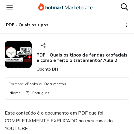
Ir
Ir
Ir
para
para
para
o
o
o
conteúdo
pagamento
rodapé
PDF - Quais os tipos de fendas orofaciais e como é feito o tratamento? Aula 2
principal
PDF - Quais os tipos de fendas orofaciais
e como é feito o tratamento? Aula 2
Odonto DH
Formato
:
eBooks ou Documentos
Idioma
:
Português
Este conteúdo é o documento em PDF que foi
COMPLETAMENTE EXPLICADO no meu canal do
YOUTUBE