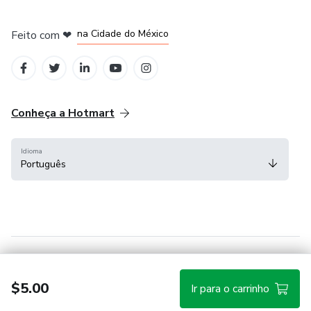
em Bogotá
em Amsterdam
em Madrid
na Cidade do México
Feito com
❤
em Belo Horizonte
Conheça a Hotmart
Idioma
Português
Central de ajuda
Termos
Privacidade
Cookies
$5.00
Ir para o carrinho
Hotmart — 2011-2026 © Todos os direitos reservados.