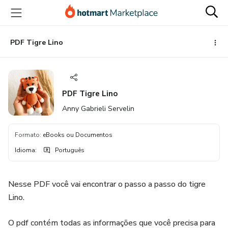
Ir
Ir
Ir
para
para
para
o
o
o
conteúdo
pagamento
rodapé
PDF Tigre Lino
principal
PDF Tigre Lino
Anny Gabrieli Servelin
Formato
:
eBooks ou Documentos
Idioma
:
Português
Nesse PDF você vai encontrar o passo a passo do tigre
Lino.
O pdf contém todas as informações que você precisa para