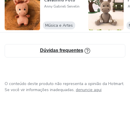
Cavalinho Potó
Anny Gabrieli Servelin
A
Música e Artes
Dúvidas frequentes
O conteúdo deste produto não representa a opinião da Hotmart.
Se você vir informações inadequadas,
denuncie aqui