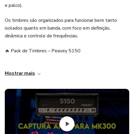
e palco).
Os timbres são organizados para funcionar bem tanto
isolados quanto em banda, com foco em definição,
dinâmica e controle de frequências.
🔥 Pack de Timbres – Peavey 5150
Pack voltado para metal moderno, com bastante ganho,
Mostrar mais
ataque firme e peso consistente mesmo em afinações
mais baixas.
📦 Conteúdo do pack:
1 captura AM4 – Peavey 5150 (AMP)
1 captura AM2 – Ibanez TS10 (DS)