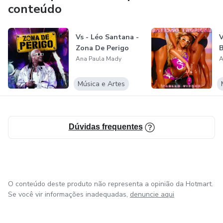
BlackBox e Tank G.
conteúdo
Você pode acompanhar meus trabalhos também pelas
minhas redes sociais
O preset DZH foi desenvolvido especificamente para a
Vs - Léo Santana -
V
MK300, não sendo garantida compatibilidade com outros
Zona De Perigo
Instagram e Twitter @a_p_mady
modelos.
Ana Paula Mady
A
As capturas AM4 oferecem maior definição, fidelidade e
Música e Artes
resposta dinâmica em comparação a formatos anteriores
(como AM3).
Dúvidas frequentes
O conteúdo deste produto não representa a opinião da Hotmart.
Se você vir informações inadequadas,
denuncie aqui