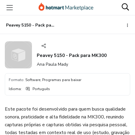
Ir
Ir
Ir
para
para
para
o
o
o
conteúdo
pagamento
rodapé
Peavey 5150 - Pack para MK300
principal
Peavey 5150 - Pack para MK300
Ana Paula Mady
Formato
:
Software, Programas para baixar
Idioma
:
Português
Este pacote foi desenvolvido para quem busca qualidade
sonora, praticidade e alta fidelidade na MK300, reunindo
capturas próprias e capturas obtidas via pesquisa pessoal,
todas testadas em contexto real de uso (estudo, gravação