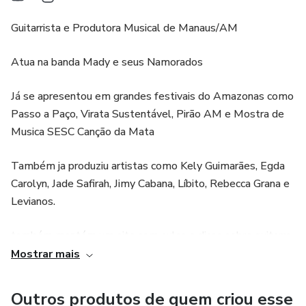
Médios presentes, ajudando a guitarra a “cortar” na mix
Guitarrista e Produtora Musical de Manaus/AM
Ótima resposta a palhetadas rápidas e riffs técnicos
Atua na banda Mady e seus Namorados
Mantém definição e peso ao descer a afinação
Já se apresentou em grandes festivais do Amazonas como
🎥 No vídeo de demonstração, o timbre é testado em duas
Passo a Paço, Virata Sustentável, Pirão AM e Mostra de
configurações diferentes de drop, justamente para mostrar
Musica SESC Canção da Mata
que ele segura o peso, a definição e o ataque mesmo em
afinações mais graves.
Também ja produziu artistas como Kely Guimarães, Egda
Carolyn, Jade Safirah, Jimy Cabana, Líbito, Rebecca Grana e
⚠️ Informações importantes:
Levianos.
A captura do amplificador está em formato AM4, portanto
também mantém um site com aulas e dicas sobre guitarra
é necessário que a pedaleira esteja atualizada para leitura
e produção musical
Mostrar mais
correta.
www.fubicahomestudio.com
Outros produtos de quem criou esse
Por serem capturas AM4, elas também funcionam em