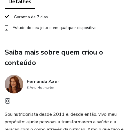
Detalhes
estarão incluídos no Close Friends do perfil da Nutricionista
Fernanda Axer (@nutrifernandaaxer) para tornar esse
acompanhamento ainda mais próximo, dividindo a rotina da
Garantia de 7 dias
profissional e dos participantes, além do grupo no
Estude do seu jeito e em qualquer dispositivo
Whatsapp com assistência diária. Viva essa experiência e
não saia o mesmo.
Saiba mais sobre quem criou o
conteúdo
Fernanda Axer
3 Ano Hotmarter
Sou nutricionista desde 2011 e, desde então, vivo meu
propósito: ajudar pessoas a transformarem a saúde e a
relação com o corpo através da nutrição. Amo o que faço e