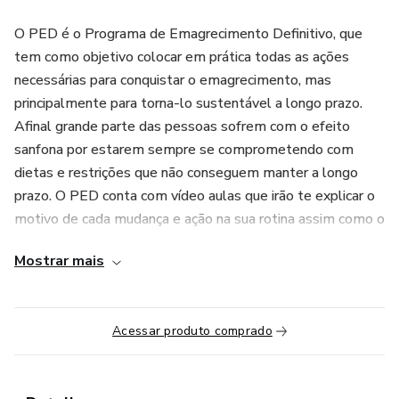
O PED é o Programa de Emagrecimento Definitivo, que
tem como objetivo colocar em prática todas as ações
necessárias para conquistar o emagrecimento, mas
principalmente para torna-lo sustentável a longo prazo.
Afinal grande parte das pessoas sofrem com o efeito
sanfona por estarem sempre se comprometendo com
dietas e restrições que não conseguem manter a longo
prazo. O PED conta com vídeo aulas que irão te explicar o
motivo de cada mudança e ação na sua rotina assim como o
meio de fazê-la. Conta com diversos materiais como
Mostrar mais
cardápios, lista de compras, indicações de produtos,
planner e muito mais. Tem a duração de 4 semanas, a cada
uma delas evoluímos nos objetivos, e novos desafios são
Acessar produto comprado
lançados. Ele não oferece um acompanhamento individual,
é uma orientação geral, com diversas opções e cada um
encaixa da melhora forma na sua rotina. Os participantes