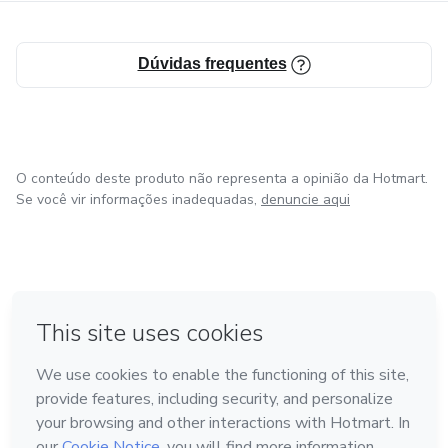
Dúvidas frequentes
O conteúdo deste produto não representa a opinião da Hotmart.
Se você vir informações inadequadas,
denuncie aqui
em Bogotá
em Amsterdam
em Madrid
na Cidade do México
Feito com
❤
em Belo Horizonte