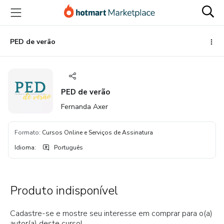
Ir
Ir
Ir
para
para
para
o
o
o
conteúdo
pagamento
rodapé
PED de verão
principal
PED de verão
Fernanda Axer
Formato
:
Cursos Online e Serviços de Assinatura
Idioma
:
Português
Produto indisponível
Cadastre-se e mostre seu interesse em comprar para o(a)
autor(a) deste curso!