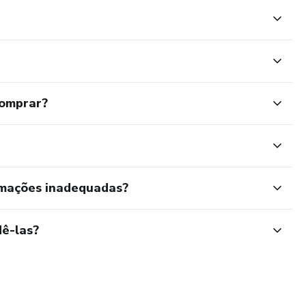
comprar?
rmações inadequadas?
ê-las?