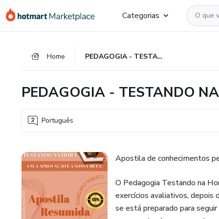
Ir
Ir
Ir
Categorias
para
para
para
o
o
o
conteúdo
pagamento
rodapé
Home
PEDAGOGIA - TESTANDO NA HORA
principal
PEDAGOGIA - TESTANDO N
Português
Apostila de conhecimentos pe
O Pedagogia Testando na Hor
exercícios avaliativos, depoi
se está preparado para seguir 