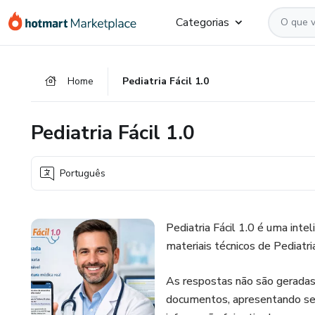
Ir
Ir
Ir
Categorias
para
para
para
o
o
o
conteúdo
pagamento
rodapé
Home
Pediatria Fácil 1.0
principal
Pediatria Fácil 1.0
Português
Pediatria Fácil 1.0 é uma intel
materiais técnicos de Pediatr
As respostas não são geradas 
documentos, apresentando semp