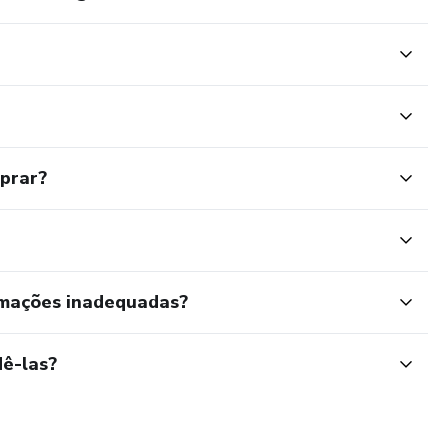
mprar?
rmações inadequadas?
ê-las?