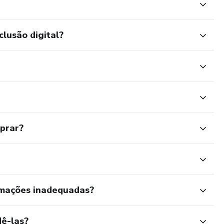
clusão digital?
mprar?
rmações inadequadas?
ê-las?