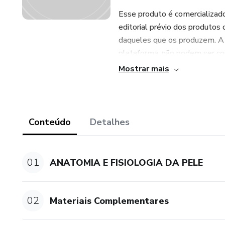
Esse produto é comercializad
editorial prévio dos produtos 
daqueles que os produzem. A e
plataforma, não podem ser co
resultado, em qualquer hipóte
Mostrar mais
informações. Os termos e pol
da conclusão da compra.(Link 
https://www.hotmart.com/leg
Conteúdo
Detalhes
01
ANATOMIA E FISIOLOGIA DA PELE
02
Materiais Complementares