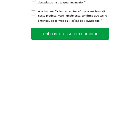
*
descadastrar a qualquer momento.
Ao clicar em Cadastrar, você confirma a sua inscrição
neste produto. Você, igualmente, confirma que leu, e
*
entendeu os termos da
Política de Privacidade
Tenho interesse em comprar!