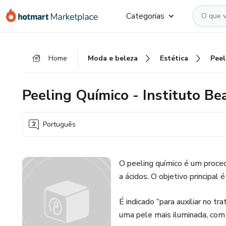
Ir
Ir
Ir
Categorias
para
para
para
o
o
o
conteúdo
pagamento
rodapé
Home
Moda e beleza
Estética
principal
Peeling Químico - Instituto B
Português
O peeling químico é um proce
a ácidos. O objetivo principal 
É indicado “para auxiliar no 
uma pele mais iluminada, com