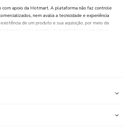
o com apoio da Hotmart. A plataforma não faz controle
comercializados, nem avalia a tecnicidade e experiência
xistência de um produto e sua aquisição, por meio da
nsideradas como garantia de qualidade de conteúdo e
se. Ao adquiri-lo, o comprador declara estar ciente dessas
íticas da Hotmart podem ser acessados aqui, antes mesmo
para anexo na palavra AQUI:
al/pt-BR). (https://www.hotmart.com/legal/pt-BR%29.)