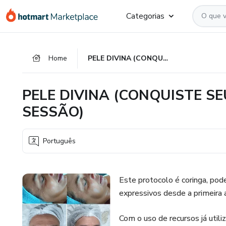
Ir
Ir
Ir
Categorias
para
para
para
o
o
o
conteúdo
pagamento
rodapé
Home
PELE DIVINA (CONQUISTE SEU CLIENTE NA PRIMEIRA SESSÃO)
principal
PELE DIVINA (CONQUISTE SE
SESSÃO)
Português
Este protocolo é coringa, pod
expressivos desde a primeira a
Com o uso de recursos já utiliz