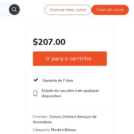
Acessar meu curso
Criar um curso
$207.00
Ir para o carrinho
Garantia de 7 dias
Estude do seu jeito e em qualquer
dispositivo
Formato
:
Cursos Online e Serviços de
Assinatura
Categoria
:
Moda e Beleza