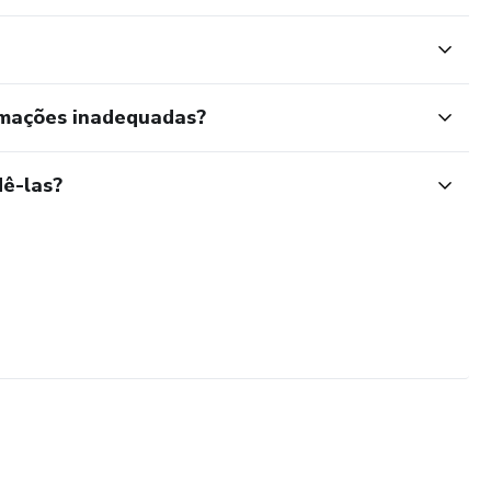
rmações inadequadas?
ê-las?