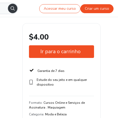
Acessar meu curso
Criar um curso
$4.00
Ir para o carrinho
Garantia de 7 dias
Estude do seu jeito e em qualquer
dispositivo
Formato
:
Cursos Online e Serviços de
Assinatura . Maquiagem
Categoria
:
Moda e Beleza