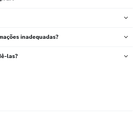
rmações inadequadas?
ê-las?