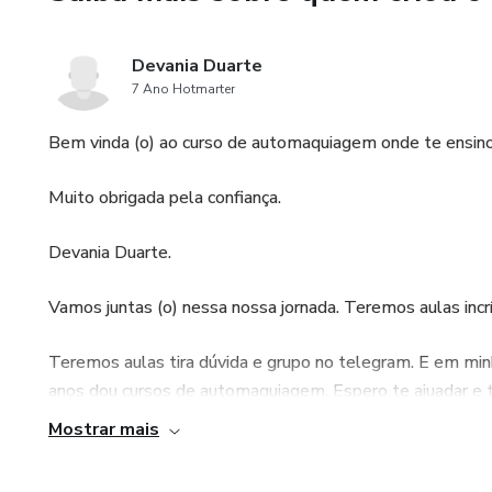
Devania Duarte
7 Ano Hotmarter
Bem vinda (o) ao curso de automaquiagem onde te ensin
Muito obrigada pela confiança.
Devania Duarte.
Vamos juntas (o) nessa nossa jornada. Teremos aulas incrív
Teremos aulas tira dúvida e grupo no telegram. E em min
anos dou cursos de automaquiagem. Espero te ajuadar e t
Mostrar mais
Abraços, duvidas é so me chamar....