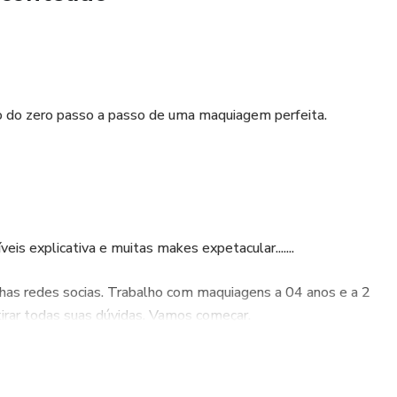
o do zero passo a passo de uma maquiagem perfeita.
eis explicativa e muitas makes expetacular.......
has redes socias. Trabalho com maquiagens a 04 anos e a 2
irar todas suas dúvidas. Vamos começar.