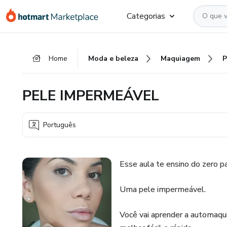
Ir
Ir
Ir
Categorias
para
para
para
o
o
o
conteúdo
pagamento
rodapé
Home
Moda e beleza
Maquiagem
P
principal
PELE IMPERMEÁVEL
Português
Esse aula te ensino do zero 
Uma pele impermeável.
Você vai aprender a automaqui