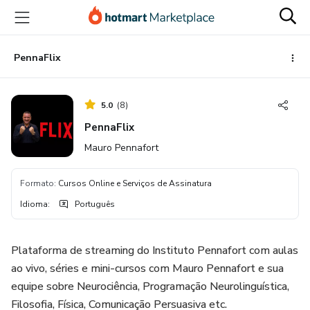
Ir
Ir
Ir
para
para
para
o
o
o
conteúdo
pagamento
rodapé
PennaFlix
principal
5.0
(
8
)
PennaFlix
Mauro Pennafort
Formato
:
Cursos Online e Serviços de Assinatura
Idioma
:
Português
Plataforma de streaming do Instituto Pennafort com aulas
ao vivo, séries e mini-cursos com Mauro Pennafort e sua
equipe sobre Neurociência, Programação Neurolinguística,
Filosofia, Física, Comunicação Persuasiva etc.