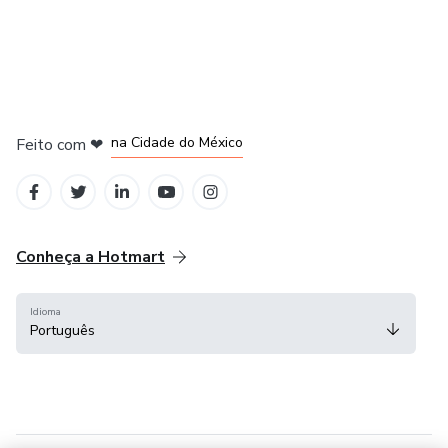
em Bogotá
em Amsterdam
em Madrid
na Cidade do México
Feito com
❤
em Belo Horizonte
Conheça a Hotmart
Idioma
Português