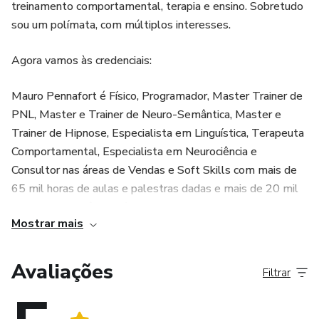
treinamento comportamental, terapia e ensino. Sobretudo
sou um polímata, com múltiplos interesses.
Agora vamos às credenciais:
Mauro Pennafort é Físico, Programador, Master Trainer de
PNL, Master e Trainer de Neuro-Semântica, Master e
Trainer de Hipnose, Especialista em Linguística, Terapeuta
Comportamental, Especialista em Neurociência e
Consultor nas áreas de Vendas e Soft Skills com mais de
65 mil horas de aulas e palestras dadas e mais de 20 mil
horas de experiência clínica como terapeuta, coach e
Mostrar mais
mentor.
Avaliações
Filtrar